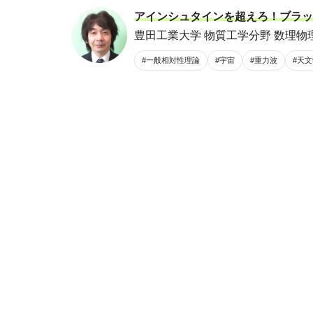
アインシュタインを超えろ！ブラッ
豊田工業大学 物質工学分野 数理物
#一般相対性理論
#宇宙
#重力波
#天