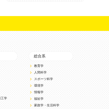
総合系
教育学
人間科学
スポーツ科学
環境学
情報学
源工学
福祉学
家政学・生活科学