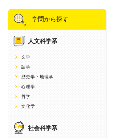
学問から探す
人文科学系
文学
語学
歴史学・地理学
心理学
哲学
文化学
社会科学系