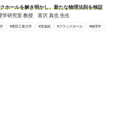
クホールを解き明かし、新たな物理法則を検証
理学研究室 教授 富沢 真也 先生
文学
#豊田工業大学
#望遠鏡
#ブラックホール
#物理学