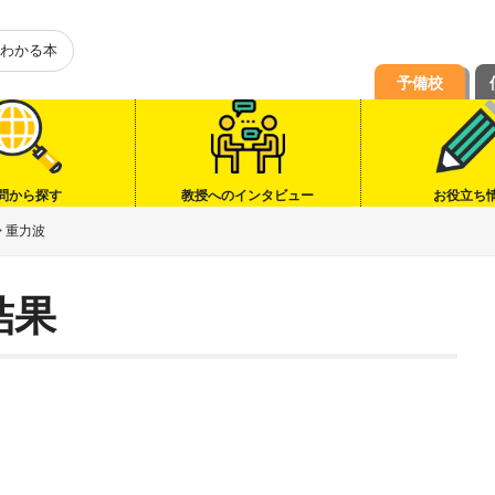
わかる本
予備校
問から探す
教授へのインタビュー
お役立ち
>
重力波
結果