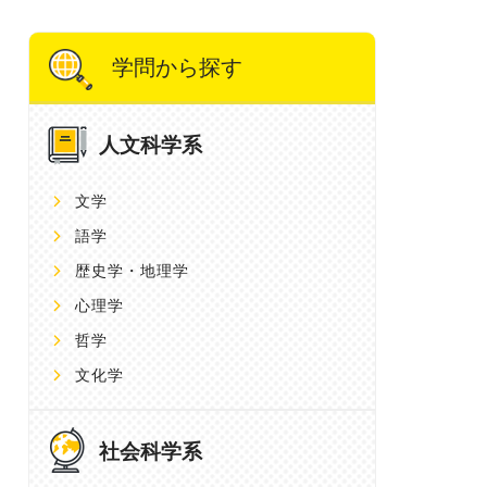
学問から探す
人文科学系
文学
語学
歴史学・地理学
心理学
哲学
文化学
社会科学系