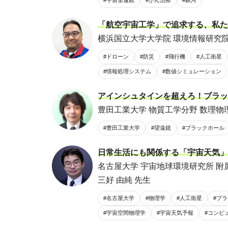
#宇宙望遠鏡
#がん治療
#銀河
「航空宇宙工学」で追求する、私た
横浜国立大学大学院 環境情報研究院
#ドローン
#防災
#飛行機
#人工衛星
#情報処理システム
#数値シミュレーション
アインシュタインを超えろ！ブラッ
豊田工業大学 物質工学分野 数理物
#豊田工業大学
#望遠鏡
#ブラックホール
日常生活にも関係する「宇宙天気」
名古屋大学 宇宙地球環境研究所 附
三好 由純 先生
#名古屋大学
#物理学
#人工衛星
#プ
#宇宙空間物理学
#宇宙天気予報
#コンピ