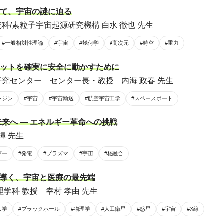
て、宇宙の謎に迫る
科/素粒子宇宙起源研究機構 白水 徹也 先生
#一般相対性理論
#宇宙
#幾何学
#高次元
#時空
#重力
ットを確実に安全に動かすために
研究センター センター長・教授 内海 政春 先生
ンジン
#宇宙
#宇宙輸送
#航空宇宙工学
#スペースポート
来へ ― エネルギー革命への挑戦
揮 先生
ギー
#発電
#プラズマ
#宇宙
#核融合
が導く、宇宙と医療の最先端
学科 教授 幸村 孝由 先生
大学
#ブラックホール
#物理学
#人工衛星
#惑星
#宇宙
#X線