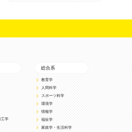
総合系
教育学
人間科学
スポーツ科学
環境学
情報学
源工学
福祉学
家政学・生活科学