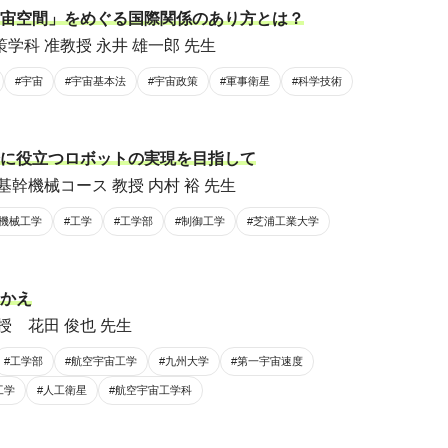
宙空間」をめぐる国際関係のあり方とは？
学科 准教授 永井 雄一郎 先生
#宇宙
#宇宙基本法
#宇宙政策
#軍事衛星
#科学技術
に役立つロボットの実現を目指して
基幹機械コース 教授 内村 裕 先生
#機械工学
#工学
#工学部
#制御工学
#芝浦工業大学
かえ
授 花田 俊也 先生
#工学部
#航空宇宙工学
#九州大学
#第一宇宙速度
工学
#人工衛星
#航空宇宙工学科