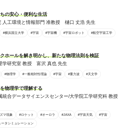
ちの安心・便利な生活
 人工環境と情報部門 准教授 樋口 丈浩 先生
#横浜国立大学
#宇宙
#宇宙機
#宇宙ロボット
#航空宇宙工学
クホールを解き明かし、新たな物理法則を検証
理学研究室 教授 富沢 真也 先生
#物理学
#一般相対性理論
#宇宙
#重力波
#天文学
を物理学で理解する
属統合データサイエンスセンター/大学院工学研究科 教授
ラズマ現象
#ロケット
#オーロラ
#JAXA
#宇宙天気
#宇宙
ュータシミュレーション