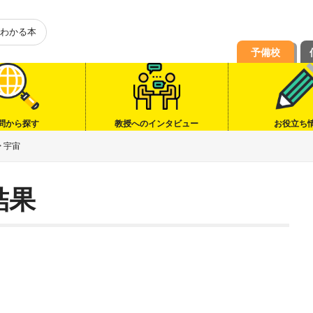
わかる本
予備校
問から探す
教授へのインタビュー
お役立ち
>
宇宙
結果