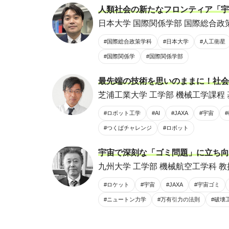
人類社会の新たなフロンティア「宇
日本大学 国際関係学部 国際総合政策
#国際総合政策学科
#日本大学
#人工衛星
#国際関係学
#国際関係学部
最先端の技術を思いのままに！社会
芝浦工業大学 工学部 機械工学課程 
#ロボット工学
#AI
#JAXA
#宇宙
#つくばチャレンジ
#ロボット
宇宙で深刻な「ゴミ問題」に立ち向
九州大学 工学部 機械航空工学科 教
#ロケット
#宇宙
#JAXA
#宇宙ゴミ
#ニュートン力学
#万有引力の法則
#破壊