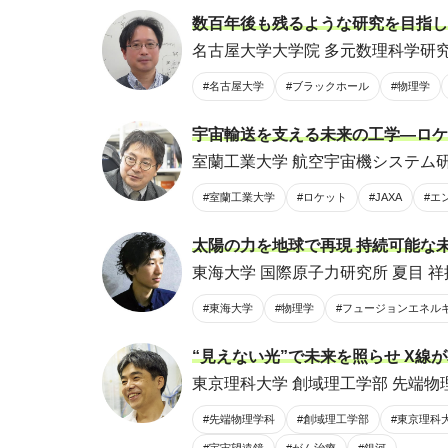
数百年後も残るような研究を目指し
名古屋大学大学院 多元数理科学研究
#名古屋大学
#ブラックホール
#物理学
宇宙輸送を支える未来の工学―ロケ
室蘭工業大学 航空宇宙機システム
#室蘭工業大学
#ロケット
#JAXA
#エ
太陽の力を地球で再現 持続可能な未
東海大学 国際原子力研究所 夏目 祥
#東海大学
#物理学
#フュージョンエネル
“見えない光”で未来を照らせ X線
東京理科大学 創域理工学部 先端物理
#先端物理学科
#創域理工学部
#東京理科