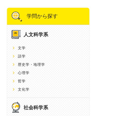
学問から探す
人文科学系
文学
語学
歴史学・地理学
心理学
哲学
文化学
社会科学系