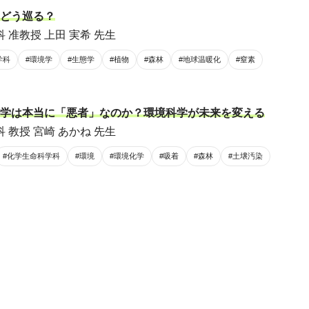
どう巡る？
 准教授 上田 実希 先生
学科
#環境学
#生態学
#植物
#森林
#地球温暖化
#窒素
学は本当に「悪者」なのか？環境科学が未来を変える
 教授 宮崎 あかね 先生
#化学生命科学科
#環境
#環境化学
#吸着
#森林
#土壌汚染