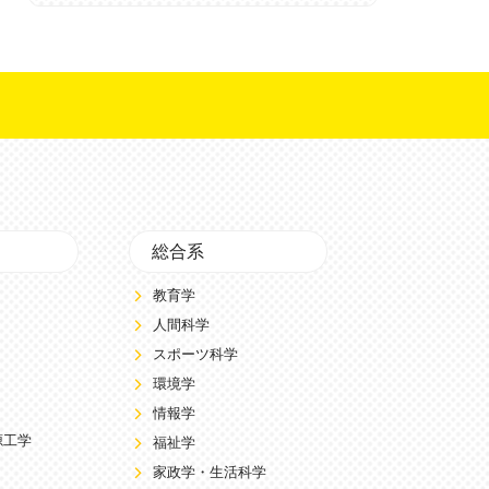
総合系
教育学
人間科学
スポーツ科学
環境学
情報学
源工学
福祉学
家政学・生活科学