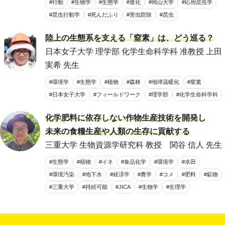
#行動
#生物学
#生態学
#進化
#岡山大学
#応用昆虫学
#昆虫行動学
#死んだふり
#害虫防除
#昆虫
陸上の生態系を支える「窒素」は、どう巡る？
日本女子大学 理学部 化学生命科学科 准教授 上田
実希 先生
#環境学
#生態学
#植物
#森林
#地球温暖化
#窒素
#日本女子大学
#フィールドワーク
#理学部
#化学生命科学科
化学肥料に依存しない作物生産技術を開発し
未来の食糧生産や人類の生存に貢献する
三重大学 生物資源学研究科 教授 関谷 信人 先生
#生態学
#植物
#イネ
#食品化学
#環境学
#水田
#環境汚染
#地下水
#経済学
#農学
#コメ
#肥料
#鉱物
#三重大学
#持続可能
#JICA
#生物学
#生理学