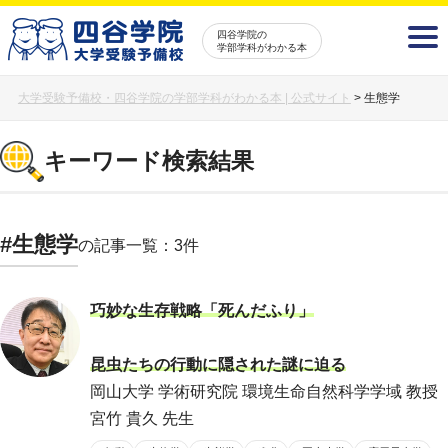
四谷学院の
学部学科がわかる本
大学受験予備校・四谷学院の学部学科がわかる本 | 公式サイト
>
生態学
キーワード検索結果
#生態学
の記事一覧：3件
巧妙な生存戦略「死んだふり」
昆虫たちの行動に隠された謎に迫る
岡山大学 学術研究院 環境生命自然科学学域 教授
宮竹 貴久 先生