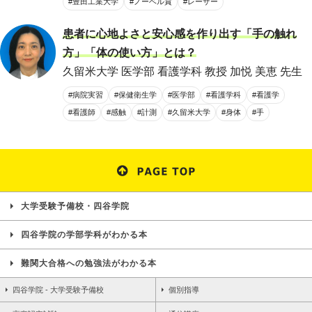
#豊田工業大学
#ノーベル賞
#レーザー
患者に心地よさと安心感を作り出す「手の触れ
方」「体の使い方」とは？
久留米大学 医学部 看護学科 教授 加悦 美恵 先生
#病院実習
#保健衛生学
#医学部
#看護学科
#看護学
#看護師
#感触
#計測
#久留米大学
#身体
#手
大学受験予備校・四谷学院
四谷学院の学部学科がわかる本
難関大合格への勉強法がわかる本
四谷学院 - 大学受験予備校
個別指導