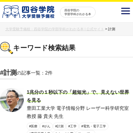
四谷学院の
学部学科がわかる本
大学受験予備校・四谷学院の学部学科がわかる本 | 公式サイト
>
計測
キーワード検索結果
#計測
の記事一覧：2件
1兆分の１秒以下の「超短光」で、見えない世界
を見る
豊田工業大学 電子情報分野 レーザー科学研究室
教授 藤 貴夫 先生
#医療
#がん
#計測
#工学
#電気・電子工学