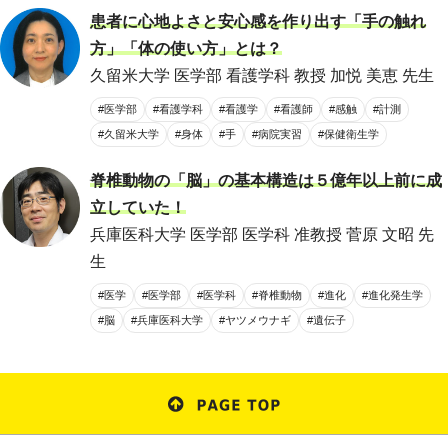
患者に心地よさと安心感を作り出す「手の触れ
方」「体の使い方」とは？
久留米大学 医学部 看護学科 教授 加悦 美恵 先生
#医学部
#看護学科
#看護学
#看護師
#感触
#計測
#久留米大学
#身体
#手
#病院実習
#保健衛生学
脊椎動物の「脳」の基本構造は５億年以上前に成
立していた！
兵庫医科大学 医学部 医学科 准教授 菅原 文昭 先
生
#医学
#医学部
#医学科
#脊椎動物
#進化
#進化発生学
#脳
#兵庫医科大学
#ヤツメウナギ
#遺伝子