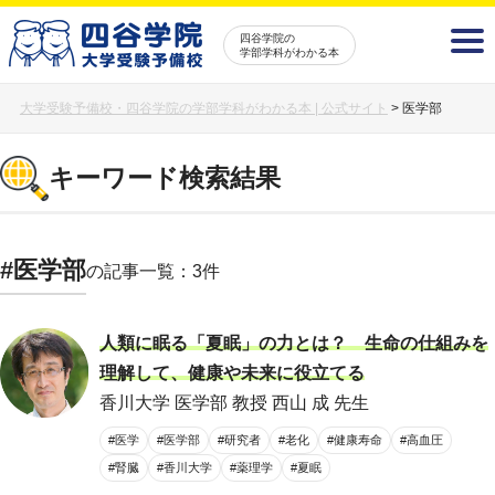
四谷学院の
学部学科がわかる本
大学受験予備校・四谷学院の学部学科がわかる本 | 公式サイト
>
医学部
キーワード検索結果
#医学部
の記事一覧：3件
人類に眠る「夏眠」の力とは？ 生命の仕組みを
理解して、健康や未来に役立てる
香川大学 医学部 教授 西山 成 先生
#医学
#医学部
#研究者
#老化
#健康寿命
#高血圧
#腎臓
#香川大学
#薬理学
#夏眠