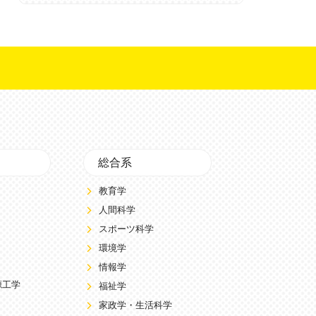
総合系
教育学
人間科学
スポーツ科学
環境学
情報学
源工学
福祉学
家政学・生活科学