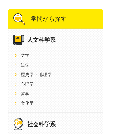
学問から探す
人文科学系
文学
語学
歴史学・地理学
心理学
哲学
文化学
社会科学系