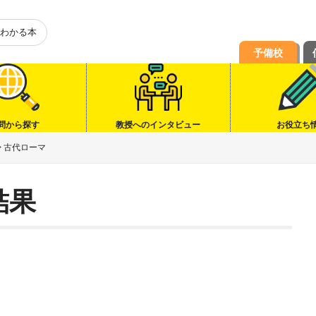
わかる本
予備校
問から探す
教授へのインタビュー
お役立ち
>
古代ローマ
結果