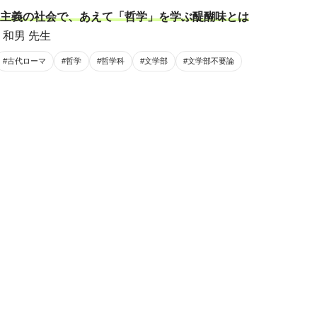
主義の社会で、あえて「哲学」を学ぶ醍醐味とは
 和男 先生
#古代ローマ
#哲学
#哲学科
#文学部
#文学部不要論