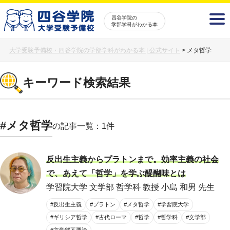
四谷学院の
学部学科がわかる本
大学受験予備校・四谷学院の学部学科がわかる本 | 公式サイト
>
メタ哲学
キーワード検索結果
#メタ哲学
の記事一覧：1件
反出生主義からプラトンまで。効率主義の社会
で、あえて「哲学」を学ぶ醍醐味とは
学習院大学 文学部 哲学科 教授 小島 和男 先生
#反出生主義
#プラトン
#メタ哲学
#学習院大学
#ギリシア哲学
#古代ローマ
#哲学
#哲学科
#文学部