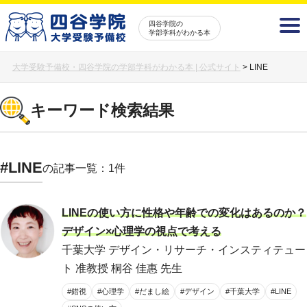
四谷学院の
学部学科がわかる本
大学受験予備校・四谷学院の学部学科がわかる本 | 公式サイト
>
LINE
キーワード検索結果
#LINE
の記事一覧：1件
LINEの使い方に性格や年齢での変化はあるのか？
デザイン×心理学の視点で考える
千葉大学 デザイン・リサーチ・インスティテュー
ト 准教授 桐谷 佳惠 先生
#錯視
#心理学
#だまし絵
#デザイン
#千葉大学
#LINE