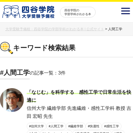
四谷学院の
学部学科がわかる本
大学受験予備校・四谷学院の学部学科がわかる本 | 公式サイト
>
人間工学
キーワード検索結果
#人間工学
の記事一覧：3件
「なじむ」を科学する 感性工学で日常生活を快
適に
信州大学 繊維学部 先進繊維・感性工学科 教授 吉
田 宏昭 先生
#信州大学
#人間工学
#繊維学部
#快適性
#感性工学