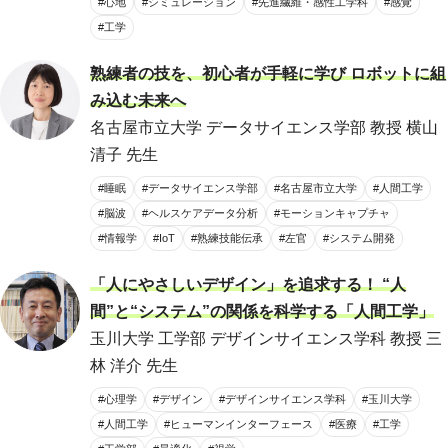
#心地
#シミュレーション
#先進繊維・感性工学科
#感覚
#工学
熟練者の技を、初心者が手軽に学び ロボットに組
み込む未来へ
名古屋市立大学 データサイエンス学部 教授 横山
清子 先生
#睡眠
#データサイエンス学部
#名古屋市立大学
#人間工学
#脳波
#ヘルスケアデータ分析
#モーションキャプチャ
#情報学
#IoT
#熟練技能伝承
#左官
#システム開発
「人にやさしいデザイン」を追求する！ “人
間”と“システム”の関係を科学する「人間工学」
玉川大学 工学部 デザインサイエンス学科 教授 三
林 洋介 先生
#心理学
#デザイン
#デザインサイエンス学科
#玉川大学
#人間工学
#ヒューマンインターフェース
#医療
#工学