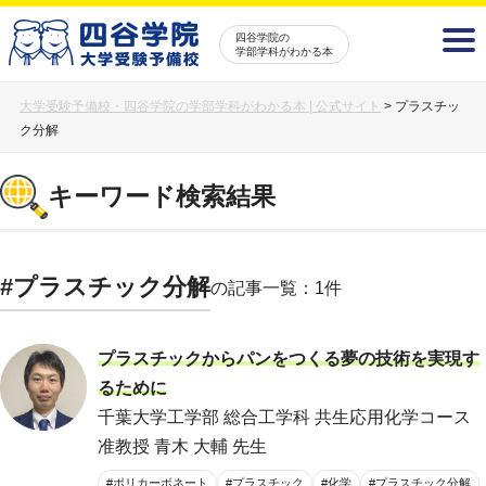
四谷学院の
学部学科がわかる本
大学受験予備校・四谷学院の学部学科がわかる本 | 公式サイト
>
プラスチッ
ク分解
キーワード検索結果
#プラスチック分解
の記事一覧：1件
プラスチックからパンをつくる夢の技術を実現す
るために
千葉大学工学部 総合工学科 共生応用化学コース
准教授 青木 大輔 先生
#ポリカーボネート
#プラスチック
#化学
#プラスチック分解