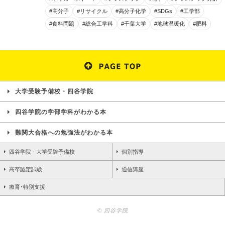
#高分子
#リサイクル
#高分子化学
#SDGs
#工学部
#食料問題
#総合工学科
#千葉大学
#地球温暖化
#肥料
大学受験予備校・四谷学院
四谷学院の学部学科がわかる本
難関大合格への勉強法がわかる本
四谷学院 - 大学受験予備校
個別指導
高卒認定試験
通信講座
療育･特別支援
© 四谷学院