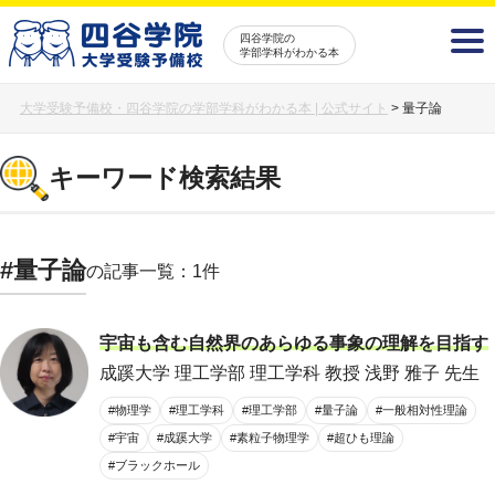
四谷学院の
学部学科がわかる本
大学受験予備校・四谷学院の学部学科がわかる本 | 公式サイト
>
量子論
キーワード検索結果
#量子論
の記事一覧：1件
宇宙も含む自然界のあらゆる事象の理解を目指す
成蹊大学 理工学部 理工学科 教授 浅野 雅子 先生
#物理学
#理工学科
#理工学部
#量子論
#一般相対性理論
#宇宙
#成蹊大学
#素粒子物理学
#超ひも理論
#ブラックホール