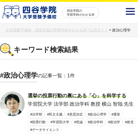
四谷学院の
学部学科がわかる本
大学受験予備校・四谷学院の学部学科がわかる本 | 公式サイト
>
政治心理学
キーワード検索結果
#政治心理学
の記事一覧：1件
選挙の投票行動の裏にある「心」を科学する
学習院大学 法学部 政治学科 教授 横山 智哉 先生
#法学部
#民主主義
#意思決定
#政治心理学
#選挙
#投票行動
#学習院大学
#世論
#政治学科
#政治学
#政党
#データサイエンス