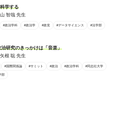
科学する
山 智哉 先生
#政治学科
#政治学
#政党
#データサイエンス
#法学部
政治研究のきっかけは「音楽」
矢根 聡 先生
#国際関係論
#サミット
#政治
#政治学科
#同志社大学
学部