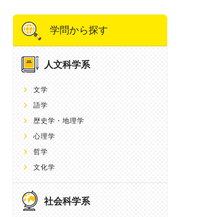
学問から探す
人文科学系
文学
語学
歴史学・地理学
心理学
哲学
文化学
社会科学系