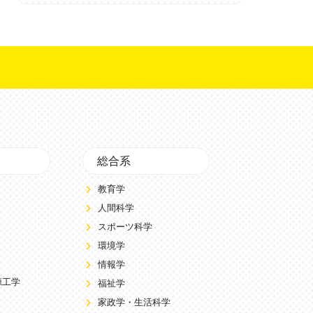
総合系
教育学
人間科学
スポーツ科学
環境学
情報学
源工学
福祉学
家政学・生活科学