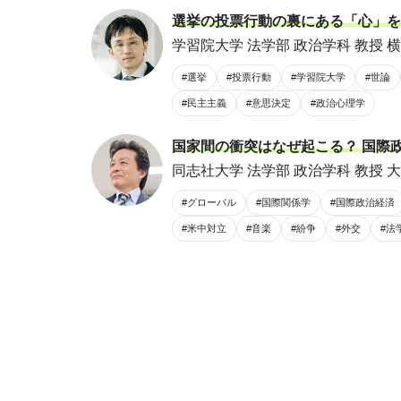
選挙の投票行動の裏にある「心」を
学習院大学 法学部 政治学科 教授 横
#選挙
#投票行動
#学習院大学
#世論
#民主主義
#意思決定
#政治心理学
国家間の衝突はなぜ起こる？ 国際
同志社大学 法学部 政治学科 教授 大
#グローバル
#国際関係学
#国際政治経済
#米中対立
#音楽
#紛争
#外交
#法