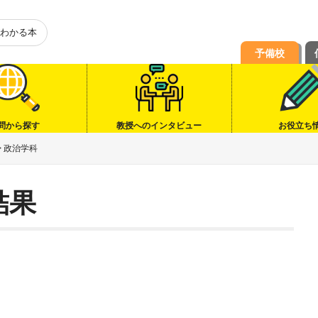
わかる本
予備校
問から探す
教授へのインタビュー
お役立ち
>
政治学科
結果