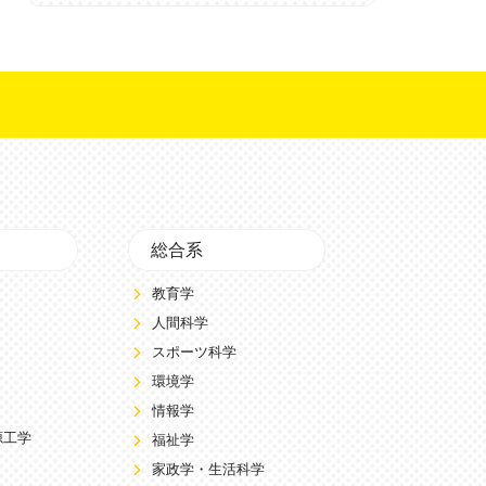
総合系
教育学
人間科学
スポーツ科学
環境学
情報学
源工学
福祉学
家政学・生活科学