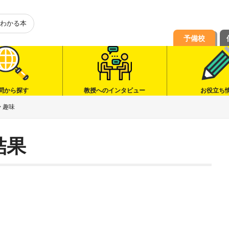
わかる本
予備校
問から探す
教授へのインタビュー
お役立ち
>
趣味
結果