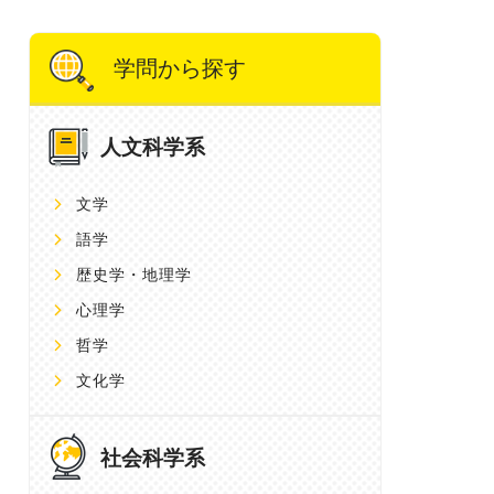
学問から探す
人文科学系
文学
語学
歴史学・地理学
心理学
哲学
文化学
社会科学系