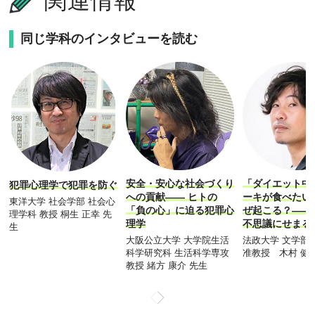
関連情報
同じ学科のインタビューを読む
安全・安心な社会づくり
「ダイエット中
犯罪心理学で犯罪を防ぐ
への貢献―― ヒトの
ーキが食べたい
東洋大学 社会学部 社会心
「負の心」に迫る犯罪心
ぜ起こる？――
理学科 教授 桐生 正幸 先
理学
不思議にせまる
生
大阪公立大学 大学院生活
法政大学 文学部
科学研究科 生活科学専攻
准教授 木村 健
教授 緒方 康介 先生