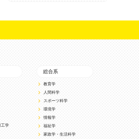
総合系
教育学
人間科学
スポーツ科学
環境学
情報学
源工学
福祉学
家政学・生活科学