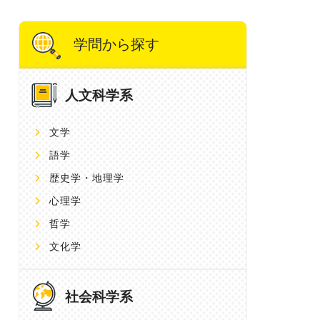
学問から探す
人文科学系
文学
語学
歴史学・地理学
心理学
哲学
文化学
社会科学系