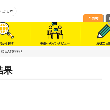
わかる本
予備校
問から探す
教授へのインタビュー
お役立ち
>
総合人間科学部
結果