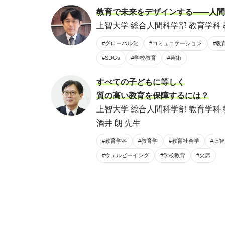
教育で未来をデザインする――人間
上智大学 総合人間科学部 教育学科 
#グローバル化
#コミュニケーション
#教
#SDGs
#学校教育
#芸術
すべての子どもに等しく
質の高い教育を保障するには？
上智大学 総合人間科学部 教育学科 
酒井 朗 先生
#教育学科
#教育学
#教育社会学
#上
#ウェルビーイング
#学校教育
#欠席