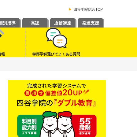
四谷学院総合TOP
個別指導
高認
通信講座
発達支援
情報
学部学科選びでよくある質問