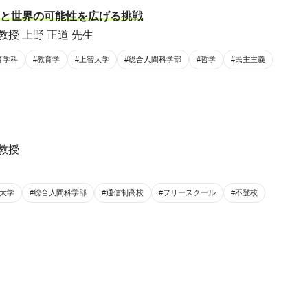
と世界の可能性を広げる挑戦
教授 上野 正道 先生
育学科
#教育学
#上智大学
#総合人間科学部
#哲学
#民主主義
教授
智大学
#総合人間科学部
#通信制高校
#フリースクール
#不登校