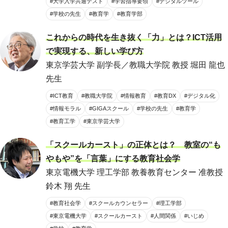
#大学入学共通テスト
#学習指導要領
#デジタルツール
#学校の先生
#教育学
#教育学部
これからの時代を生き抜く「力」とは？ICT活用
で実現する、新しい学び方
東京学芸大学 副学長／教職大学院 教授 堀田 龍也
先生
#ICT教育
#教職大学院
#情報教育
#教育DX
#デジタル化
#情報モラル
#GIGAスクール
#学校の先生
#教育学
#教育工学
#東京学芸大学
「スクールカースト」の正体とは？ 教室の“も
やもや”を「言葉」にする教育社会学
東京電機大学 理工学部 教養教育センター 准教授
鈴木 翔 先生
#教育社会学
#スクールカウンセラー
#理工学部
#東京電機大学
#スクールカースト
#人間関係
#いじめ