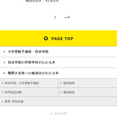
#教育社会学
#上智大学
1
2
大学受験予備校・四谷学院
四谷学院の学部学科がわかる本
難関大合格への勉強法がわかる本
四谷学院 - 大学受験予備校
個別指導
高卒認定試験
通信講座
療育･特別支援
© 四谷学院