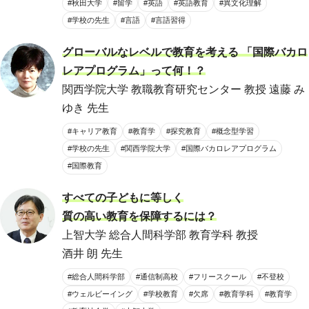
#秋田大学
#留学
#英語
#英語教育
#異文化理解
#学校の先生
#言語
#言語習得
グローバルなレベルで教育を考える 「国際バカロ
レアプログラム」って何！？
関西学院大学 教職教育研究センター 教授 遠藤 み
ゆき 先生
#キャリア教育
#教育学
#探究教育
#概念型学習
#学校の先生
#関西学院大学
#国際バカロレアプログラム
#国際教育
すべての子どもに等しく
質の高い教育を保障するには？
上智大学 総合人間科学部 教育学科 教授
酒井 朗 先生
#総合人間科学部
#通信制高校
#フリースクール
#不登校
#ウェルビーイング
#学校教育
#欠席
#教育学科
#教育学