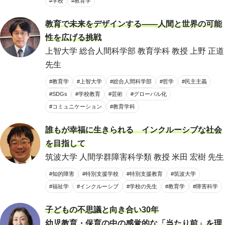
#学校
#教育学
教育で未来をデザインする――人間と世界の可能
性を広げる挑戦
上智大学 総合人間科学部 教育学科 教授 上野 正道
先生
#教育学
#上智大学
#総合人間科学部
#哲学
#民主主義
#SDGs
#学校教育
#芸術
#グローバル化
#コミュニケーション
#教育学科
誰もが幸福に生きられる インクルーシブな社会
を目指して
筑波大学 人間学群障害科学類 教授 米田 宏樹 先生
#知的障害
#特別支援学校
#特別支援教育
#筑波大学
#福祉学
#インクルーシブ
#学校の先生
#教育学
#障害科学
子どもの不思議と向き合い30年
幼児教育・保育の中の感覚的な「当たり前」を理