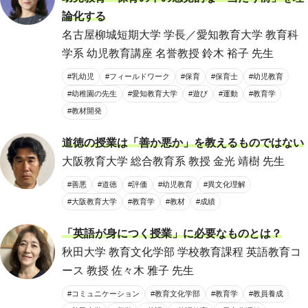
論化する
名古屋柳城短期大学 学長／愛知教育大学 教育科
学系 幼児教育講座 名誉教授 鈴木 裕子 先生
#乳幼児
#フィールドワーク
#保育
#保育士
#幼児教育
#幼稚園の先生
#愛知教育大学
#遊び
#運動
#教育学
#教材開発
道徳の授業は「善か悪か」を教えるものではない
大阪教育大学 総合教育系 教授 金光 靖樹 先生
#善悪
#道徳
#評価
#幼児教育
#異文化理解
#大阪教育大学
#教育学
#教材
#成績
「英語が身につく授業」に必要なものとは？
秋田大学 教育文化学部 学校教育課程 英語教育コ
ース 教授 佐々木 雅子 先生
#コミュニケーション
#教育文化学部
#教育学
#教員養成