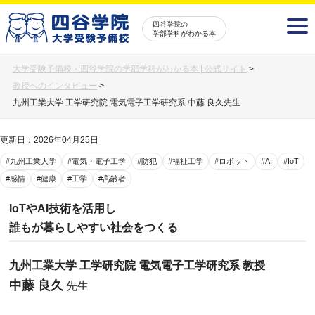
四谷学院の
学部学科がわかる本
大学受験予備校・四谷学院の学部学科がわかる本 | 公式サイト
>
教授へのインタビュー
>
九州工業大学 工学研究院 電気電子工学研究系 中藤 良久先生
更新日：2026年04月25日
#九州工業大学
#電気・電子工学
#防犯
#福祉工学
#ロボット
#AI
#IoT
#感情
#健康
#工学
#高齢者
IoTやAI技術を活用し
誰もが暮らしやすい社会をつくる
九州工業大学 工学研究院 電気電子工学研究系 教授
中藤 良久
先生