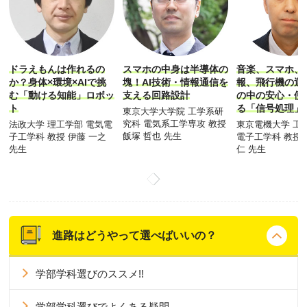
ドラえもんは作れるの
スマホの中身は半導体の
音楽、スマホ、
か？身体×環境×AIで挑
塊！AI技術・情報通信を
報、飛行機の運
む「動ける知能」ロボッ
支える回路設計
の中の安心・便
ト
る「信号処理」
東京大学大学院 工学系研
究科 電気系工学専攻 教授
法政大学 理工学部 電気電
東京電機大学 工
飯塚 哲也 先生
子工学科 教授 伊藤 一之
電子工学科 教授 
先生
仁 先生
進路はどうやって選べばいいの？
学部学科選びのススメ!!
学部学科選びでよくある疑問