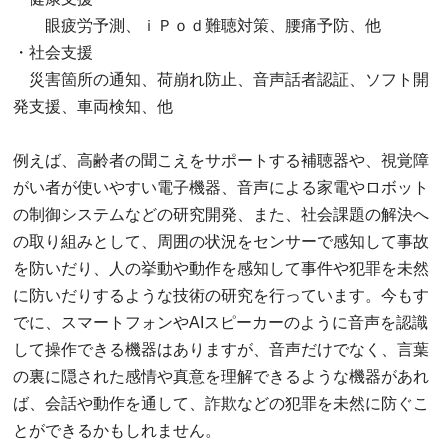
眼疲労予測、ｉＰｏｄ難聴対策、腰痛予防、他
・社会支援
災害箇所の通知、荷崩れ防止、音声話者認証、ソフト開
発支援、車両検知、他
例えば、高齢者の聞こえをサポートする補聴器や、視覚障
がい者が使いやすい電子機器、音声による家電やロボット
の制御システムなどの研究開発、また、社会課題の解決へ
の取り組みとして、周囲の状況をセンサーで感知して事故
を防いだり、人の挙動や動作を感知して事件や犯罪を未然
に防いだりするような技術の研究を行っています。今もす
でに、スマートフォンやAIスピーカーのように音声を認識
して操作できる機器はありますが、音声だけでなく、言葉
の裏に隠された感情や真意を理解できるような機器があれ
ば、会話や動作を通して、詐欺などの犯罪を未然に防ぐこ
とができるかもしれません。