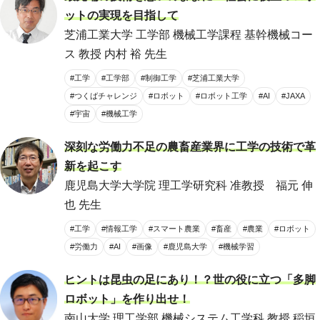
ットの実現を目指して
芝浦工業大学 工学部 機械工学課程 基幹機械コー
ス 教授 内村 裕 先生
#工学
#工学部
#制御工学
#芝浦工業大学
#つくばチャレンジ
#ロボット
#ロボット工学
#AI
#JAXA
#宇宙
#機械工学
深刻な労働力不足の農畜産業界に工学の技術で革
新を起こす
鹿児島大学大学院 理工学研究科 准教授 福元 伸
也 先生
#工学
#情報工学
#スマート農業
#畜産
#農業
#ロボット
#労働力
#AI
#画像
#鹿児島大学
#機械学習
ヒントは昆虫の足にあり！？世の役に立つ「多脚
ロボット」を作り出せ！
南山大学 理工学部 機械システム工学科 教授 稲垣