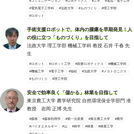
#コミュニケーション
#ロボティクス
#工学
#電気・電子工学
#電気電子工学科
#法政大学
#ものづくり
#理工学部
#ロボット
手術支援ロボットで、体内の腫瘍を早期発見！人
の役に立つ「ものづくり」を目指して
法政大学 理工学部 機械工学科 教授 石井 千春 先
生
#ロボット
#ロボット工学
#医療ロボティクス
#機械工学科
#機械工学
#電子工学
#福祉
#法政大学
#メカトロニクス
#ものづくり
#理工学部
安全で効率良く「儲かる」林業を目指して
東京農工大学 農学研究院 自然環境保全学部門 准
教授 岩岡 正博 先生
#森林
#森林利用学
#第一次産業
#東京農工大学
#農学
#バイオエネルギー
#山
#林学
#林業
#林業工学
#ロボット