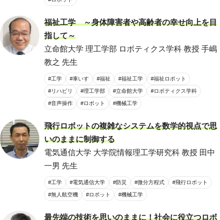
福祉工学 ～身体障害者や高齢者の幸せ向上を目
指して～
立命館大学 理工学部 ロボティクス学科 教授 手嶋
教之 先生
#工学
#車いす
#福祉
#福祉工学
#福祉ロボット
#リハビリ
#理工学部
#立命館大学
#ロボティクス学科
#音声操作
#ロボット
#機械工学
飛行ロボットの複雑なシステムを数学的視点で思
いのままに制御する
電気通信大学 大学院情報理工学研究科 教授 田中
一男 先生
#工学
#電気通信大学
#防災
#微分方程式
#飛行ロボット
#無人航空機
#ロボット
#機械工学
最先端の技術を思いのままに！社会に役立つロボ