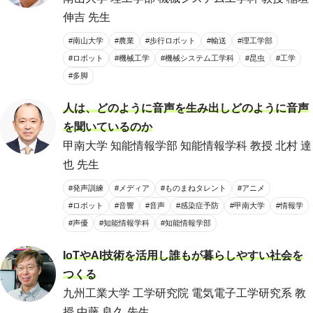
伸吉 先生
#南山大学
#農業
#歩行ロボット
#輸送
#理工学部
#ロボット
#機械工学
#機械システム工学科
#昆虫
#工学
#多脚
人は、どのように音声を生み出しどのように音声
を聞いているのか
甲南大学 知能情報学部 知能情報学科 教授 北村 達
也 先生
#発声訓練
#メディア
#ものまねタレント
#アニメ
#ロボット
#音響
#音声
#感染症予防
#甲南大学
#情報学
#声優
#知能情報学科
#知能情報学部
IoTやAI技術を活用し誰もが暮らしやすい社会を
つくる
九州工業大学 工学研究院 電気電子工学研究系 教
授 中藤 良久 先生