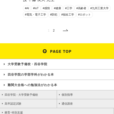
#AI
#IoT
#感情
#健康
#工学
#高齢者
#九州工業大学
#電気・電子工学
#防犯
#福祉工学
#ロボット
1
2
大学受験予備校・四谷学院
四谷学院の学部学科がわかる本
難関大合格への勉強法がわかる本
四谷学院 - 大学受験予備校
個別指導
高卒認定試験
通信講座
療育･特別支援