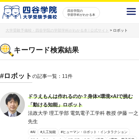
四谷学院の
学部学科がわかる本
大学受験予備校・四谷学院の学部学科がわかる本 | 公式サイト
>
ロボット
キーワード検索結果
#ロボット
の記事一覧：11件
ドラえもんは作れるのか？身体×環境×AIで挑む
「動ける知能」ロボット
法政大学 理工学部 電気電子工学科 教授 伊藤 一之
先生
#AI
#人工知能
#ヒューマン・ロボット・インタラクション