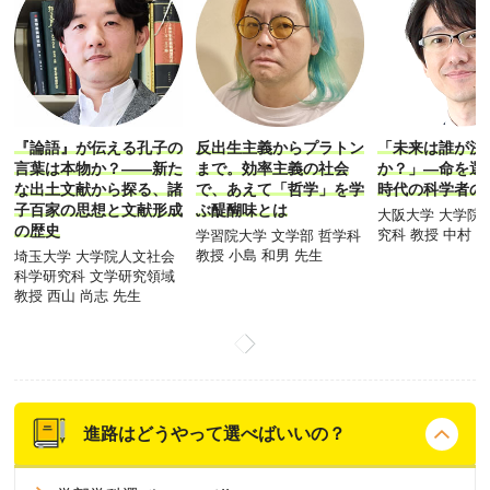
『論語』が伝える孔子の
反出生主義からプラトン
「未来は誰が決
言葉は本物か？――新た
まで。効率主義の社会
か？」―命を選
な出土文献から探る、諸
で、あえて「哲学」を学
時代の科学者の
子百家の思想と文献形成
ぶ醍醐味とは
大阪大学 大学院
の歴史
究科 教授 中村 
学習院大学 文学部 哲学科
教授 小島 和男 先生
埼玉大学 大学院人文社会
科学研究科 文学研究領域
教授 西山 尚志 先生
進路はどうやって選べばいいの？