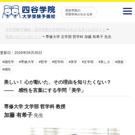
四谷学院の
学部学科がわかる本
大学受験予備校・四谷学院の学部学科がわかる本 | 公式サイト
>
教授へのインタビュー
>
専修大学 文学部 哲学科 加藤 有希子 先生
更新日：2026年04月30日
#感性学
#専修大学
#哲学
#哲学科
#美学
#文学部
#美しさ
#感覚
#感性
美しい！ 心が動いた、その理由を知りたくない？
―― 感性を言葉にする学問「美学」
専修大学 文学部 哲学科 教授
加藤 有希子
先生