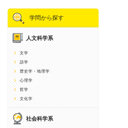
学問から探す
人文科学系
文学
語学
歴史学・地理学
心理学
哲学
文化学
社会科学系