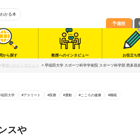
わかる本
予備校
問から探す
教授へのインタビュー
お役立ち
>
教授へのインタビュー
>
早稲田大学 スポーツ科学学術院 スポーツ科学部 西多昌
早稲田大学
#アスリート
#医療
#運動
#こころの健康
#睡眠
ンスや