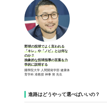
野球の投球でよく言われる
「キレ」や「ノビ」とは何な
のか？
抽象的な投球指導の言葉を力
学的に説明する
國學院大学 人間開発学部 健康体
育学科 准教授 神事 努 先生
進路はどうやって選べばいいの？