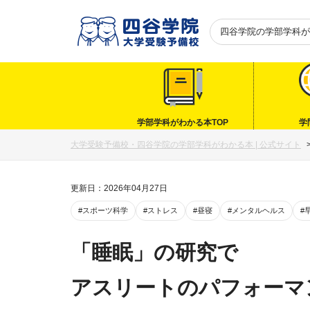
四谷学院の
学部学科が
学部学科がわかる本TOP
学
大学受験予備校・四谷学院の学部学科がわかる本 | 公式サイト
更新日：2026年04月27日
#スポーツ科学
#ストレス
#昼寝
#メンタルヘルス
#
「睡眠」の研究で
アスリートのパフォーマ