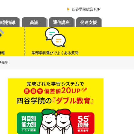
四谷学院総合TOP
個別指導
高認
通信講座
発達支援
情報
学部学科選びでよくある質問
規先生