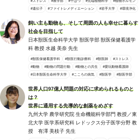
#ストレス
#農学部
#干ばつ
#先端植物科学
#植物ホルモン
#遺伝子
#ファイトレメディエーション
#岩手大学
#環境浄化
飼い主も動物も、そして周囲の人も幸せに暮らす
社会を目指して
日本獣医生命科学大学 獣医学部 獣医保健看護学
科 教授 水越 美奈 先生
#獣医保健看護学科
#獣医行動診療科
#獣医師
#ストレス
#動物
#動物の問題行動
#動物との共生
#愛玩動物看護師
#日本獣医生命科学大学
#こころの病気
#獣医学
#獣医学部
世界人口97億人問題の対応に求められるものと
は？
世界に通用する先導的な創薬をめざす
九州大学 農学研究院 生命機能科学部門 教授／東
北大学 医学系研究科 レドックス分子医学分野 教
授 有澤 美枝子 先生