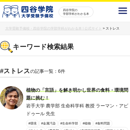
四谷学院の
学部学科がわかる本
大学受験予備校・四谷学院の学部学科がわかる本 | 公式サイト
>
ストレス
キーワード検索結果
#ストレス
の記事一覧：6件
植物の「言語」を解き明かし世界の食料・環境問
題に挑む！
岩手大学 農学部 生命科学科 教授 ラーマン・アビ
ドゥール 先生
#環境
#金属汚染
#生命科学部
#植物
#食料問題