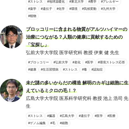
#ストレス
#地球温暖化
#東北大学
#農学
#アレルギー
#薬学
#遺伝子
#化学
#環境
#気候変動
#九州大学
#植物
ブロッコリーに含まれる物質がアルツハイマーの
治療につながる？人類の健康に貢献するための
「宝探し」
弘前大学大学院 医学研究科 教授 伊東 健 先生
#ブロッコリー
#弘前大学
#老化
#医学
#環境ストレス応答
#健康
#生活習慣病
#ストレス
#毒
#認知症
未だ謎の多いからだの構造 解明のカギは細胞に生
えているミクロの毛！？
広島大学大学院 医系科学研究科 教授 池上 浩司 先
生
#ストレス
#臓器
#広島大学
#遺伝子
#医学
#医療
#ゲノム編集
#毛
#細胞