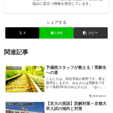
悩みに役立つ情報を発信しています。
シェアする
X
LINE
コピー
関連記事
予備校スタッフが教える！受験生
大学受験情報
への道
こんにちは。四谷学院の奥野です。変な
質問をしますが、みなさんは受験生です
か？高校3年生のみなさんは、「はい」と
答える人が多いですよね。高校12年生の
人はいかがで...
2019.08.13
【京大の英語】読解対策～京都大
受験生への学習アドバイス
学入試の傾向と対策