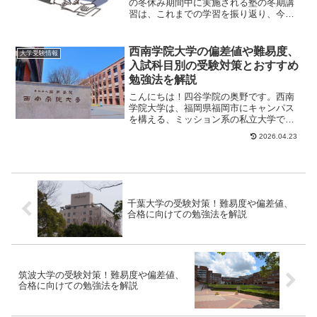
の冬休み期間中に実施される塾の冬期講
習は、これまでの学習を振り返り、今後
の授業や受験に備えられる重要な機会で
す。普段塾に通っ...
西南学院大学の偏差値や難易度、
大学受験情報
入試科目別の受験対策とおすすめ
勉強法を解説
こんにちは！四谷学院の奥野です。西南
学院大学は、福岡県福岡市にキャンパス
を構える、ミッション系の私立大学で
す。米国南部バプテスト派宣教師C.K.ド
2026.04.23
ージャーが、1...
千葉大学の受験対策！難易度や偏差値、
合格に向けての勉強法を解説
筑波大学の受験対策！難易度や偏差値、
合格に向けての勉強法を解説