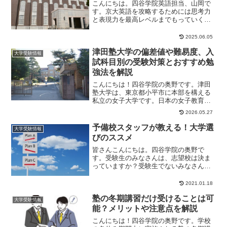
こんにちは。四谷学院英語担当、山岡で
す。京大英語を攻略するためには思考力
と表現力を最高レベルまでもっていく必
要があります。その読解問題の攻略に欠
かせないのが和訳...
2025.06.05
津田塾大学の偏差値や難易度、入
大学受験情報
試科目別の受験対策とおすすめ勉
強法を解説
こんにちは！四谷学院の奥野です。津田
塾大学は、東京都小平市に本部を構える
私立の女子大学です。日本の女子教育の
先駆者・津田梅子が1900年に設立した女
2026.05.27
子英学塾を前...
予備校スタッフが教える！大学選
大学受験情報
びのススメ
皆さんこんにちは。四谷学院の奥野で
す。受験生のみなさんは、志望校は決ま
っていますか？受験生でないみなさん
も、今後受けようと思っている大学はあ
りますか？今日は大学...
2021.01.18
塾の冬期講習だけ受けることは可
大学受験情報
能？メリットや注意点を解説
こんにちは！四谷学院の奥野です。学校