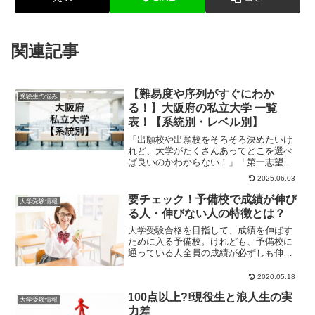
関連記事
【難易度や序列がすぐにわか
受験生の悩み
る！】大阪府の私立大学 一覧
表！【系統別・レベル別】
「出願校や出願校をそろそろ決めたいけ
れど、大学がたくさんあってどこを選べ
ば良いのかわからない！」「第一志望は
決まった！でも、併願先はどこにすれば
2025.06.03
良いんだろう？」...
要チェック！予備校で成績が伸び
大学受験情報
る人・伸びない人の特徴とは？
大学受験合格を目指して、成績を伸ばす
ために入る予備校。けれども、予備校に
通っている人全員の成績が必ずしも伸び
るわけではありません。もちろん成績が
伸びる人もたくさ...
2020.05.18
100点以上?!現役生と浪人生の実
大学受験情報
力差