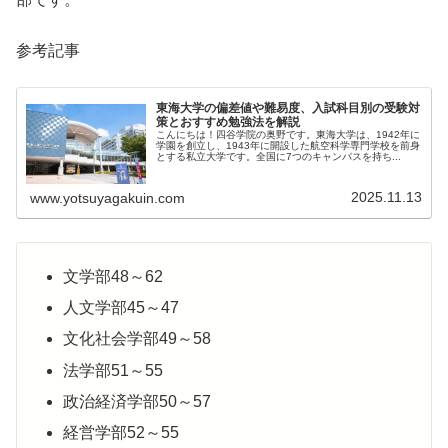
参考記事
東海大学の偏差値や難易度、入試科目別の受験対
策とおすすめ勉強法を解説
こんにちは！四谷学院の奥野です。東海大学は、1942年に
学園を創立し、1943年に開設した航空科学専門学校を前身
とする私立大学です。全国に7つのキャンパスを持ち...
2025.11.13
www.yotsuyagakuin.com
文学部48～62
人文学部45～47
文化社会学部49～58
法学部51～55
政治経済学部50～57
経営学部52～55