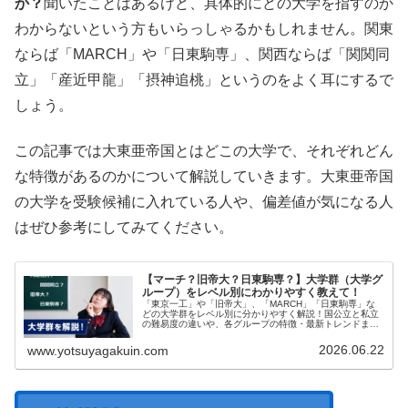
か？
聞いたことはあるけど、具体的にどの大学を指すのか
わからないという方もいらっしゃるかもしれません。関東
ならば「MARCH」や「日東駒専」、関西ならば「関関同
立」「産近甲龍」「摂神追桃」というのをよく耳にするで
しょう。
この記事では大東亜帝国とはどこの大学で、それぞれどん
な特徴があるのかについて解説していきます。大東亜帝国
の大学を受験候補に入れている人や、偏差値が気になる人
はぜひ参考にしてみてください。
【マーチ？旧帝大？日東駒専？】大学群（大学グ
ループ）をレベル別にわかりやすく教えて！
「東京一工」や「旧帝大」、「MARCH」「日東駒専」な
どの大学群をレベル別に分かりやすく解説！国公立と私立
の難易度の違いや、各グループの特徴・最新トレンドま
で、志望校選びに役立つ情報をプロの視点でまとめまし
た。
2026.06.22
www.yotsuyagakuin.com