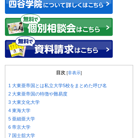
目次
[
非表示
]
1
大東亜帝国とは私立大学5校をまとめた呼び名
2
大東亜帝国の特徴や難易度
3
大東文化大学
4
東海大学
5
亜細亜大学
6
帝京大学
7
国士舘大学