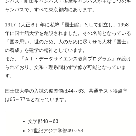
ンパス・町田キャンパス・多摩キャンパスが主な３つのキ
ャンパスで、すべて東京都内にあります。
1917（大正６）年に私塾「國士館」として創立し、1958
年に国士舘大学を創設されました。その名前となっている
「国を思い、世のため、人のために尽くせる人材『国士』
の養成」を建学の精神としています。
また、『ＡＩ・データサイエンス教育プログラム』が設け
られており、文系・理系問わず学修が可能となっていま
す。
国士舘大学の入試の偏差値は44～63、共通テスト得点率
は65～77％となっています。
文学部48～63
21世紀アジア学部49～53