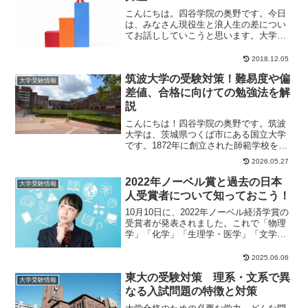
こんにちは。四谷学院の奥野です。今日
は、みなさん現役生と浪人生の差につい
てお話ししていこうと思います。大学受
験は何が違う？突然ですが、大学受験が
これまでの中学受...
2018.12.05
筑波大学の受験対策！難易度や偏
大学受験情報
差値、合格に向けての勉強法を解
説
こんにちは！四谷学院の奥野です。筑波
大学は、茨城県つくば市にある国立大学
です。1872年に創立された師範学校をル
ーツとし、1973年に総合大学として開学
2026.05.27
しました...
2022年ノーベル賞と過去の日本
大学受験情報
人受賞者について知っておこう！
10月10日に、2022年ノーベル経済学賞の
受賞者が発表されました。これで「物理
学」「化学」「生理学・医学」「文学」
「平和」「経済学」の6分野すべての発表
が終わ...
2025.06.06
東大の受験対策 理系・文系で異
大学受験情報
なる入試問題の特徴と対策