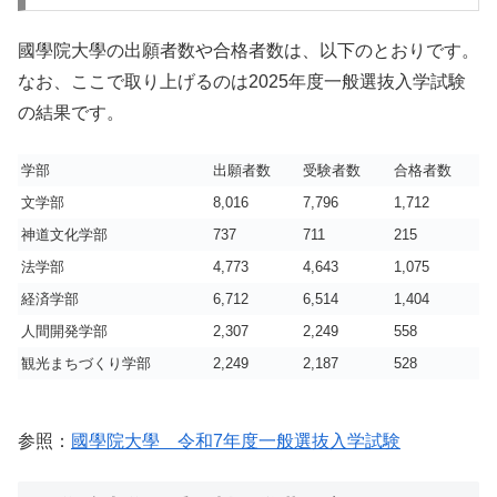
國學院大學の出願者数や合格者数は、以下のとおりです。
なお、ここで取り上げるのは2025年度一般選抜入学試験
の結果です。
学部
出願者数
受験者数
合格者数
文
学部
8,016
7,796
1,712
4
神道文化
学部
737
711
215
3
法学部
4,773
4,643
1,075
4
経済学部
6,712
6,514
1,404
4
人間開発学部
2,307
2,249
558
4
観光まちづくり学部
2,249
2,187
528
4
参照：
國學院大學 令和7年度一般選抜入学試験