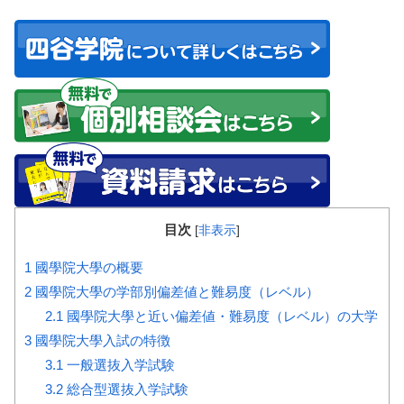
目次
[
非表示
]
1
國學院大學の概要
2
國學院大學の学部別偏差値と難易度（レベル）
2.1
國學院大學と近い偏差値・難易度（レベル）の大学
3
國學院大學入試の特徴
3.1
一般選抜入学試験
3.2
総合型選抜入学試験