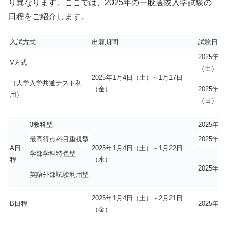
り異なります。ここでは、2025年の一般選抜入学試験の
日程をご紹介します。
入試方式
出願期間
試験日
2025年1
V方式
（土）
2025年1月4日（土）～1月17日
（大学入学共通テスト利
2025年1
（金）
用）
（日）
3教科型
2025年
最高得点科目重視型
2025年
A日
2025年1月4日（土）～1月22日
学部学科特色型
程
（水）
2025年
英語外部試験利用型
2025年1月4日（土）～2月21日
B日程
2025年
（金）