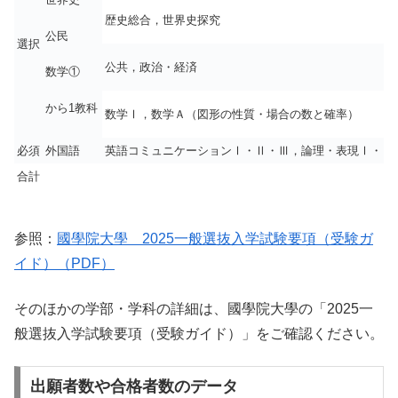
歴史総合，世界史探究
公民
選択
公共，政治・経済
数学①
から1教科
数学Ⅰ，数学Ａ（図形の性質・場合の数と確率）
必須
外国語
英語コミュニケーションⅠ・Ⅱ・Ⅲ，論理・表現Ⅰ・Ⅱ
合計
参照：
國學院大學 2025一般選抜入学試験要項（受験ガ
イド）（PDF）
そのほかの学部・学科の詳細は、國學院大學の「2025一
般選抜入学試験要項（受験ガイド）」をご確認ください。
出願者数や合格者数のデータ