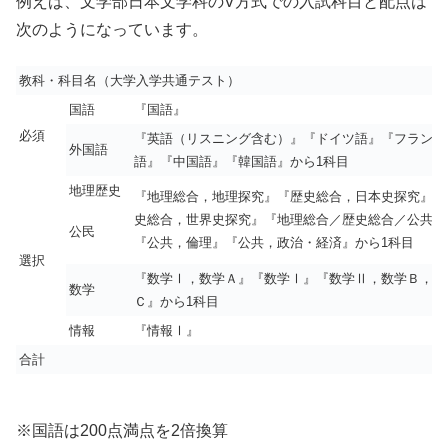
例えば、文学部日本文学科のV方式での入試科目と配点は
次のようになっています。
教科・科目名（大学入学共通テスト）
国語
『国語』
必須
『英語（リスニング含む）』『ドイツ語』『フランス
外国語
語』『中国語』『韓国語』から1科目
地理歴史
『地理総合，地理探究』『歴史総合，日本史探究』『
史総合，世界史探究』『地理総合／歴史総合／公共』
公民
『公共，倫理』『公共，政治・経済』から1科目
選択
『数学Ⅰ，数学Ａ』『数学Ⅰ』『数学Ⅱ，数学Ｂ，数
数学
Ｃ』から1科目
情報
『情報Ⅰ』
合計
※国語は200点満点を2倍換算