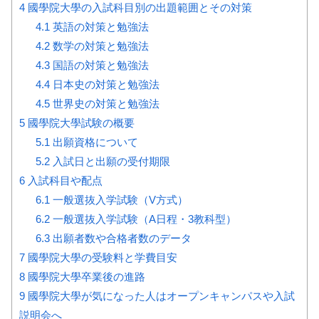
4
國學院大學の入試科目別の出題範囲とその対策
4.1
英語の対策と勉強法
4.2
数学の対策と勉強法
4.3
国語の対策と勉強法
4.4
日本史の対策と勉強法
4.5
世界史の対策と勉強法
5
國學院大學試験の概要
5.1
出願資格について
5.2
入試日と出願の受付期限
6
入試科目や配点
6.1
一般選抜入学試験（V方式）
6.2
一般選抜入学試験（A日程・3教科型）
6.3
出願者数や合格者数のデータ
7
國學院大學の受験料と学費目安
8
國學院大學卒業後の進路
9
國學院大學が気になった人はオープンキャンパスや入試
説明会へ