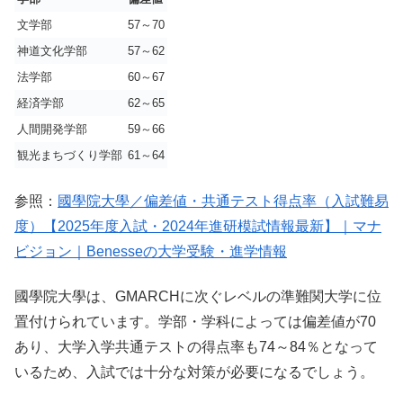
文学部
57
～
70
神道文化学部
57
～
62
法学部
60～67
経済学部
62～65
人間開発学部
59～66
観光まちづくり学部
61～64
参照：
國學院大學／偏差値・共通テスト得点率（入試難易
度）【2025年度入試・2024年進研模試情報最新】｜マナ
ビジョン｜Benesseの大学受験・進学情報
國學院大學は、GMARCHに次ぐレベルの準難関大学に位
置付けられています。学部・学科によっては偏差値が70
あり、大学入学共通テストの得点率も74～84％となって
いるため、入試では十分な対策が必要になるでしょう。