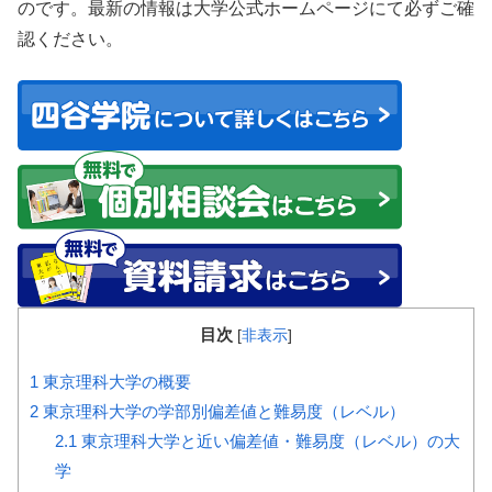
のです。最新の情報は大学公式ホームページにて必ずご確
認ください。
目次
[
非表示
]
1
東京理科大学の概要
2
東京理科大学の学部別偏差値と難易度（レベル）
2.1
東京理科大学と近い偏差値・難易度（レベル）の大
学