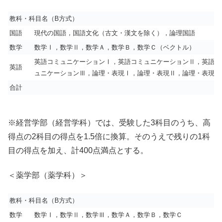
教科・科目名（B方式）
国語
現代の国語，国語文化（古文・漢文を除く），論理国語
数学
数学Ⅰ，数学Ⅱ，数学Ａ，数学Ｂ，数学Ｃ（ベクトル）
英語コミュニケーションⅠ，英語コミュニケーションⅡ，英語コ
英語
ュニケーションⅢ，論理・表現Ⅰ，論理・表現Ⅱ，論理・表現Ⅲ
合計
※経営学部（経営学科）では、受験した3科目のうち、高
得点の2科目の得点を1.5倍に換算。そのうえで残りの1科
目の得点を加え、計400点満点とする。
＜薬学部（薬学科）＞
教科・科目名（B方式）
数学
数学Ⅰ，数学Ⅱ，
数学Ⅲ，
数学Ａ，数学Ｂ，数学Ｃ