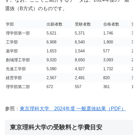
選抜（B方式）のものです。
学部
出願者数
受験者数
合格者数
実
理学部第一部
5,621
5,371
1,746
3.1
工学部
6,908
6,540
1,800
3.6
薬学部
1,653
1,544
577
2.7
創域理工学部
9,020
8,650
3,093
2.8
先進工学部
5,090
4,927
1,732
2.8
経営学部
2,567
2,491
820
3.0
理学部第二部
672
557
361
1.5
参照：
東京理科大学 2024年度 一般選抜結果（PDF）
東京理科大学の受験料と学費目安