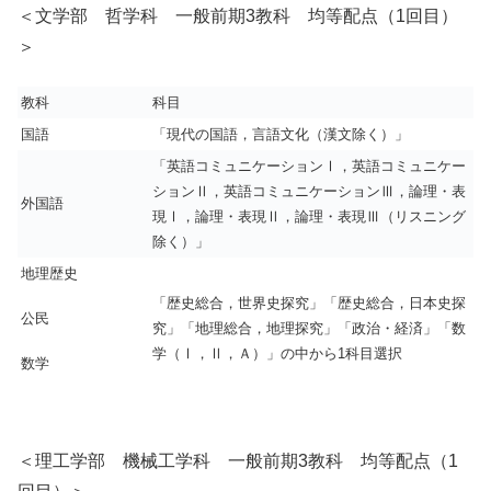
＜文学部 哲学科 一般前期3教科 均等配点（1回目）
＞
教科
科目
国語
「現代の国語，言語文化（漢文除く）」
1
「英語コミュニケーションⅠ，英語コミュニケー
ションⅡ，英語コミュニケーションⅢ，論理・表
外国語
1
現Ⅰ，論理・表現Ⅱ，論理・表現Ⅲ（リスニング
除く）」
地理歴史
「歴史総合，世界史探究」「歴史総合，日本史探
公民
究」「地理総合，地理探究」「政治・経済」「数
1
学（Ⅰ，Ⅱ，Ａ）」の中から1科目選択
数学
＜理工学部 機械工学科 一般前期3教科 均等配点（1