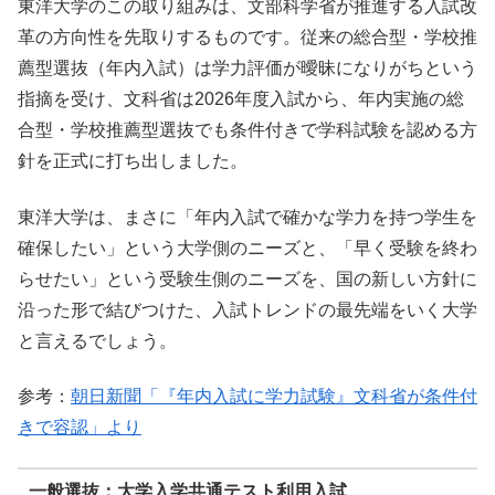
東洋大学のこの取り組みは、文部科学省が推進する入試改
革の方向性を先取りするものです。従来の総合型・学校推
薦型選抜（年内入試）は学力評価が曖昧になりがちという
指摘を受け、文科省は2026年度入試から、年内実施の総
合型・学校推薦型選抜でも条件付きで学科試験を認める方
針を正式に打ち出しました。
東洋大学は、まさに「年内入試で確かな学力を持つ学生を
確保したい」という大学側のニーズと、「早く受験を終わ
らせたい」という受験生側のニーズを、国の新しい方針に
沿った形で結びつけた、入試トレンドの最先端をいく大学
と言えるでしょう。
参考：
朝日新聞「『年内入試に学力試験』文科省が条件付
きで容認」より
一般選抜：大学入学共通テスト利用入試