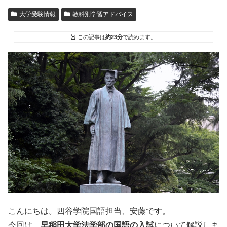
大学受験情報
教科別学習アドバイス
この記事は
約23分
で読めます。
こんにちは。四谷学院国語担当、安藤です。
今回は、
早稲田大学法学部の国語の入試
について解説しま