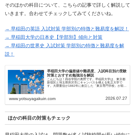
そのほかの科目について、こちらの記事で詳しく解説して
いきます。合わせてチェックしてみてくださいね。
→ 早稲田の英語 入試対策 学部別の特徴と難易度を解説！
→ 早稲田大学の日本史【学部別】傾向と対策
→ 早稲田の世界史 入試対策 学部別の特徴と難易度を解
説！
早稲田大学の偏差値や難易度、入試科目別の受験
対策とおすすめ勉強法を解説
こんにちは！四谷学院の奥野です。早稲田大学は、東京都
新宿区と埼玉県所沢市にキャンパスを構える私立大学で
す。大隈重信が1882年に創立した「東京専門学校」が前身
で...
2026.07.27
www.yotsuyagakuin.com
ほかの科目の対策もチェック
早稲田大学の入試は、問題数が多く試験時間が長い傾向に