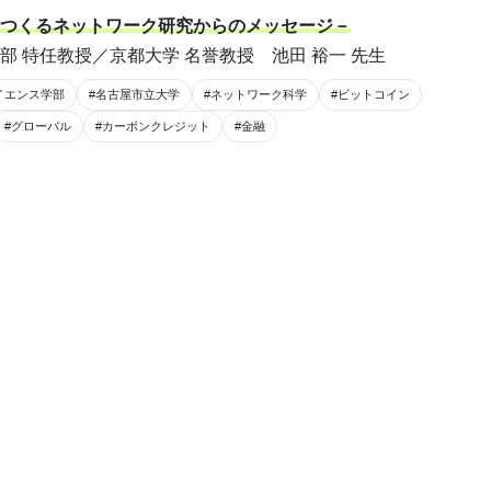
つくるネットワーク研究からのメッセージ－
 特任教授／京都大学 名誉教授 池田 裕一 先生
イエンス学部
#名古屋市立大学
#ネットワーク科学
#ビットコイン
#グローバル
#カーボンクレジット
#金融