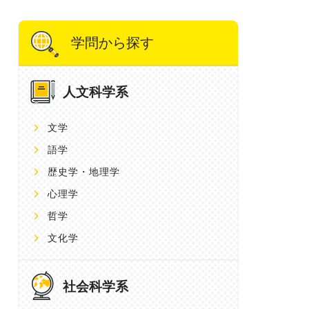
学問から探す
人文科学系
文学
語学
歴史学・地理学
心理学
哲学
文化学
社会科学系