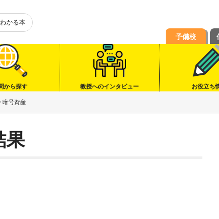
わかる本
予備校
問から探す
教授へのインタビュー
お役立ち
>
暗号資産
結果