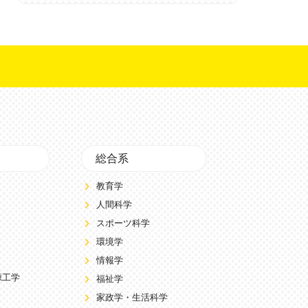
総合系
教育学
人間科学
スポーツ科学
環境学
情報学
源工学
福祉学
家政学・生活科学