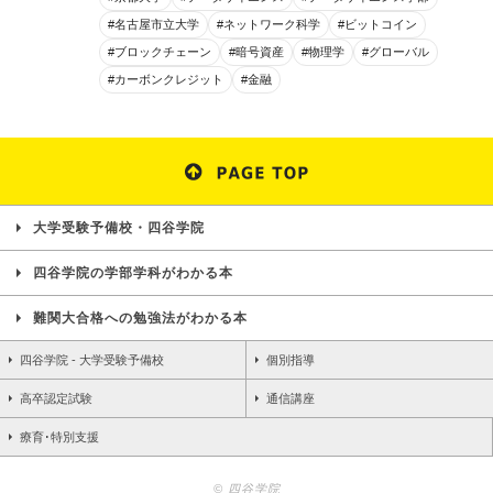
#名古屋市立大学
#ネットワーク科学
#ビットコイン
#ブロックチェーン
#暗号資産
#物理学
#グローバル
#カーボンクレジット
#金融
大学受験予備校・四谷学院
四谷学院の学部学科がわかる本
難関大合格への勉強法がわかる本
四谷学院 - 大学受験予備校
個別指導
高卒認定試験
通信講座
療育･特別支援
© 四谷学院