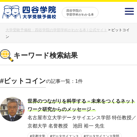
四谷学院の
学部学科がわかる本
大学受験予備校・四谷学院の学部学科がわかる本 | 公式サイト
>
ビットコイ
ン
キーワード検索結果
#ビットコイン
の記事一覧：1件
世界のつながりを科学する－未来をつくるネット
ワーク研究からのメッセージ－
名古屋市立大学データサイエンス学部 特任教授／
京都大学 名誉教授 池田 裕一 先生
#京都大学
#データサイエンス
#データサイエンス学部