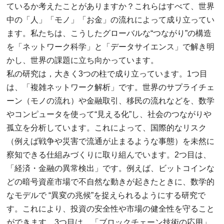
ているか考えたことがありますか？これらはすべて、世界
中の「人」「モノ」「お金」の流れによって成り立ってい
ます。私たちは、こうしたグローバルな“つながり”の構造
を「ネットワーク科学」と「データサイエンス」で解き明
かし、世界の課題に立ち向かっています。
私の研究は，大きく3つの柱で成り立っています。1つ目
は、「複雑ネットワーク解析」です。世界のサプライチェ
ーン（モノの流れ）や金融取引、移民の流れなどを、数学
やコンピュータを使って“見える化”し、社会のつながりや
孤立を分析しています。これによって、国際的なリスク
（例えば戦争や災害で流通が止まるような事態）を未然に
察知できる仕組みづくりに取り組んでいます。2つ目は、
「経済・金融の異常検出」です。例えば、ビットコインな
どの暗号資産市場で不自然な動きが起きたときに、数学的
なモデルで “異変の兆候”を捉えられるようにする研究で
す。これにより、投資の安全性や市場の健全性を守ること
ができます。3つ目は、「ブロックチェーン技術の応用」