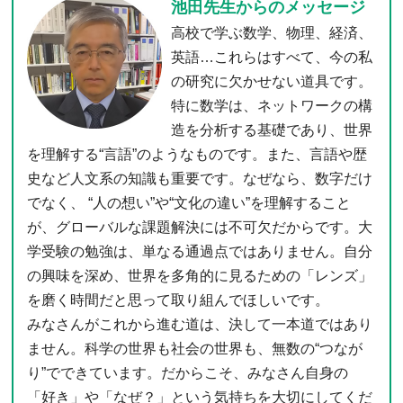
池田先生からのメッセージ
高校で学ぶ数学、物理、経済、
英語…これらはすべて、今の私
の研究に欠かせない道具です。
特に数学は、ネットワークの構
造を分析する基礎であり、世界
を理解する“言語”のようなものです。また、言語や歴
史など人文系の知識も重要です。なぜなら、数字だけ
でなく、 “人の想い”や“文化の違い”を理解すること
が、グローバルな課題解決には不可欠だからです。大
学受験の勉強は、単なる通過点ではありません。自分
の興味を深め、世界を多角的に見るための「レンズ」
を磨く時間だと思って取り組んでほしいです。
みなさんがこれから進む道は、決して一本道ではあり
ません。科学の世界も社会の世界も、無数の“つなが
り”でできています。だからこそ、みなさん自身の
「好き」や「なぜ？」という気持ちを大切にしてくだ