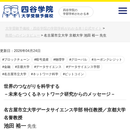
四谷学院の
学部学科がわかる本
大学受験予備校・四谷学院の学部学科がわかる本 | 公式サイト
>
教授へのインタビュー
>
名古屋市立大学 京都大学 池田 裕一 先生
更新日：2026年04月24日
#ブロックチェーン
#暗号資産
#物理学
#グローバル
#カーボンクレジット
#金融
#京都大学
#データサイエンス
#データサイエンス学部
#名古屋市立大学
#ネットワーク科学
#ビットコイン
世界のつながりを科学する
－未来をつくるネットワーク研究からのメッセージ－
名古屋市立大学データサイエンス学部 特任教授／京都大学
名誉教授
池田 裕一
先生