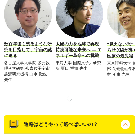
数百年後も残るような研
太陽の力を地球で再現
“見えない光”
究を目指して、宇宙の謎
持続可能な未来へ ― エ
らせ X線が導く
に迫る
ネルギー革命への挑戦
医療の最先端
名古屋大学大学院 多元数
東海大学 国際原子力研究
東京理科大学 創
理科学研究科/素粒子宇宙
所 夏目 祥揮 先生
部 先端物理学科
起源研究機構 白水 徹也
村 孝由 先生
先生
進路はどうやって選べばいいの？