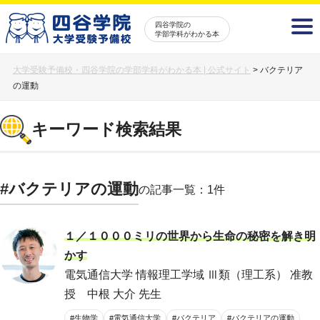
四谷学院の
学部学科がわかる本
大学受験予備校・四谷学院の学部学科がわかる本 | 公式サイト
>
バクテリア
の運動
キーワード検索結果
#バクテリアの運動
の記事一覧：1件
１／１０００ミリの世界から生命の秘密を解き明
かす
電気通信大学 情報理工学域 Ⅲ類（理工系） 准教
授 中根 大介 先生
#生物学
#電気通信大学
#バクテリア
#バクテリアの運動