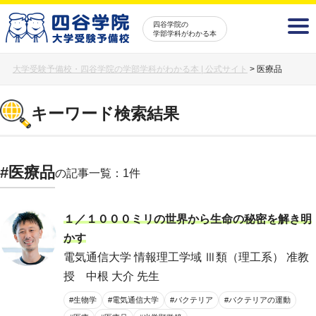
四谷学院の
学部学科がわかる本
大学受験予備校・四谷学院の学部学科がわかる本 | 公式サイト
>
医療品
キーワード検索結果
#医療品
の記事一覧：1件
１／１０００ミリの世界から生命の秘密を解き明
かす
電気通信大学 情報理工学域 Ⅲ類（理工系） 准教
授 中根 大介 先生
#生物学
#電気通信大学
#バクテリア
#バクテリアの運動