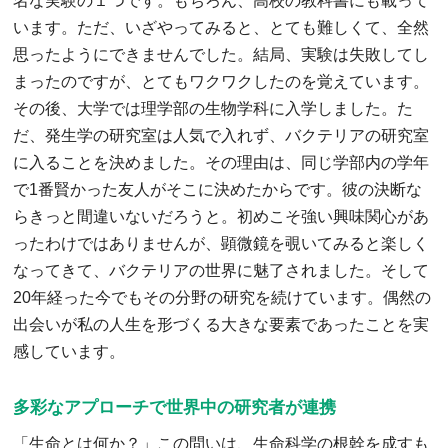
名な実験の１つです。もちろん、高校の教科書にも載って
います。ただ、いざやってみると、とても難しくて、全然
思ったようにできませんでした。結局、実験は失敗してし
まったのですが、とてもワクワクしたのを覚えています。
その後、大学では理学部の生物学科に入学しました。た
だ、発生学の研究室は人気で入れず、バクテリアの研究室
に入ることを決めました。その理由は、同じ学部内の学年
で1番賢かった友人がそこに決めたからです。彼の決断な
らきっと間違いないだろうと。初めこそ強い興味関心があ
ったわけではありませんが、顕微鏡を覗いてみると楽しく
なってきて、バクテリアの世界に魅了されました。そして
20年経った今でもその分野の研究を続けています。偶然の
出会いが私の人生を形づくる大きな要素であったことを実
感しています。
多彩なアプローチで世界中の研究者が連携
「生命とは何か？」この問いは、生命科学の根幹を成すも