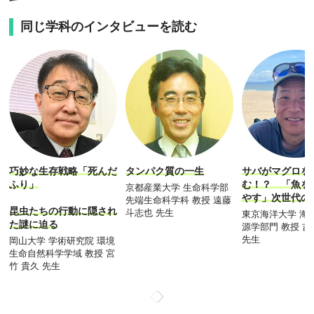
同じ学科のインタビューを読む
巧妙な生存戦略「死んだ
タンパク質の一生
サバがマグロを
ふり」
む！？ 「魚を
京都産業大学 生命科学部
やす」次世代の
先端生命科学科 教授 遠藤
昆虫たちの行動に隠され
斗志也 先生
東京海洋大学 海
た謎に迫る
源学部門 教授 吉
先生
岡山大学 学術研究院 環境
生命自然科学学域 教授 宮
竹 貴久 先生