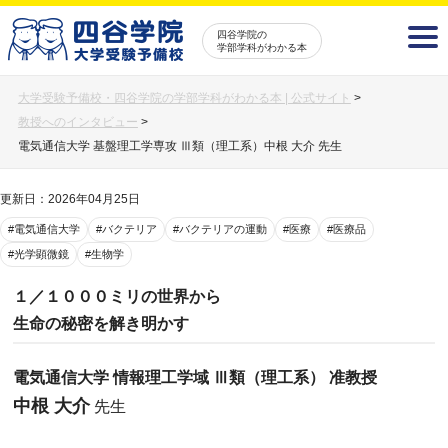
四谷学院の
学部学科がわかる本
大学受験予備校・四谷学院の学部学科がわかる本 | 公式サイト
>
教授へのインタビュー
>
電気通信大学 基盤理工学専攻 Ⅲ類（理工系）中根 大介 先生
更新日：2026年04月25日
#電気通信大学
#バクテリア
#バクテリアの運動
#医療
#医療品
#光学顕微鏡
#生物学
１／１０００ミリの世界から
生命の秘密を解き明かす
電気通信大学 情報理工学域 Ⅲ類（理工系） 准教授
中根 大介
先生