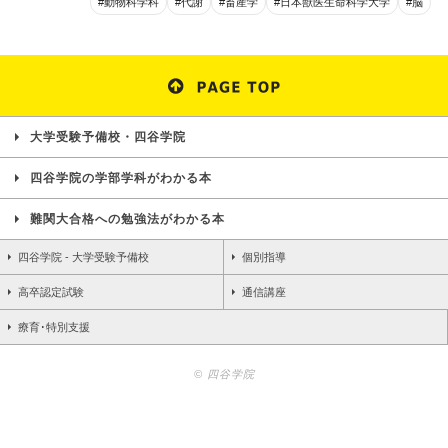
#動物科学科
#代謝
#畜産学
#日本獣医生命科学大学
#脳
大学受験予備校・四谷学院
四谷学院の学部学科がわかる本
難関大合格への勉強法がわかる本
四谷学院 - 大学受験予備校
個別指導
高卒認定試験
通信講座
療育･特別支援
© 四谷学院