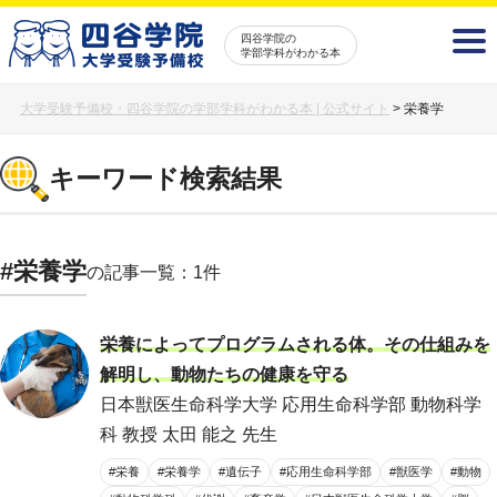
四谷学院の
学部学科がわかる本
大学受験予備校・四谷学院の学部学科がわかる本 | 公式サイト
>
栄養学
キーワード検索結果
#栄養学
の記事一覧：1件
栄養によってプログラムされる体。その仕組みを
解明し、動物たちの健康を守る
日本獣医生命科学大学 応用生命科学部 動物科学
科 教授 太田 能之 先生
#栄養
#栄養学
#遺伝子
#応用生命科学部
#獣医学
#動物