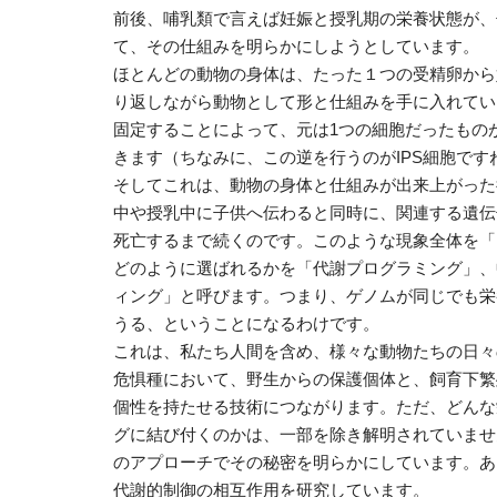
前後、哺乳類で言えば妊娠と授乳期の栄養状態が、
て、その仕組みを明らかにしようとしています。
ほとんどの動物の身体は、たった１つの受精卵から
り返しながら動物として形と仕組みを手に入れてい
固定することによって、元は1つの細胞だったもの
きます（ちなみに、この逆を行うのがIPS細胞です
そしてこれは、動物の身体と仕組みが出来上がった
中や授乳中に子供へ伝わると同時に、関連する遺伝
死亡するまで続くのです。このような現象全体を「
どのように選ばれるかを「代謝プログラミング」、
ィング」と呼びます。つまり、ゲノムが同じでも栄
うる、ということになるわけです。
これは、私たち人間を含め、様々な動物たちの日々
危惧種において、野生からの保護個体と、飼育下繁
個性を持たせる技術につながります。ただ、どんな
グに結び付くのかは、一部を除き解明されていませ
のアプローチでその秘密を明らかにしています。あ
代謝的制御の相互作用を研究しています。