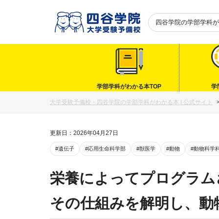
四谷学院の
学部学科が
学部学科がわかる本TOP
学
大学受験予備校・四谷学院の学部学科がわかる本 | 公式サイト
更新日：2026年04月27日
#遺伝子
#応用生命科学部
#獣医学
#動物
#動物科学
栄養によってプログラム
その仕組みを解明し、動