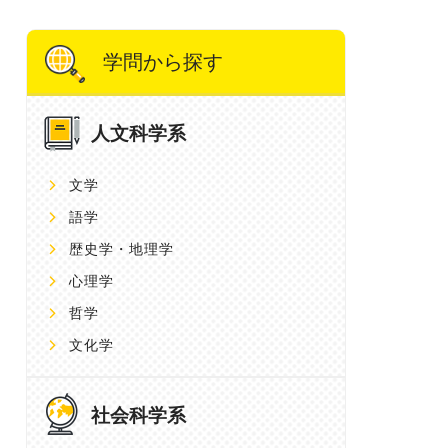
学問から探す
人文科学系
文学
語学
歴史学・地理学
心理学
哲学
文化学
社会科学系