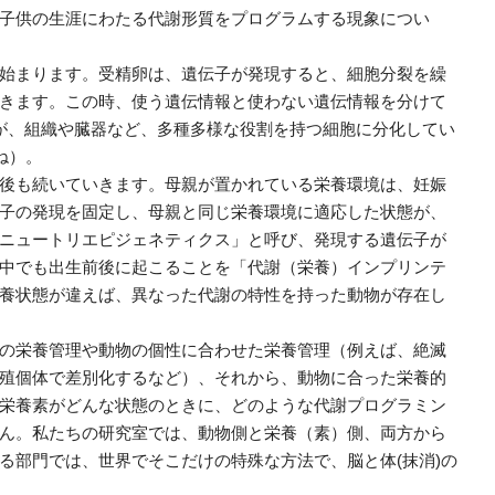
子供の生涯にわたる代謝形質をプログラムする現象につい
始まります。受精卵は、遺伝子が発現すると、細胞分裂を繰
きます。この時、使う遺伝情報と使わない遺伝情報を分けて
が、組織や臓器など、多種多様な役割を持つ細胞に分化してい
ね）。
後も続いていきます。母親が置かれている栄養環境は、妊娠
子の発現を固定し、母親と同じ栄養環境に適応した状態が、
ニュートリエピジェネティクス」と呼び、発現する遺伝子が
中でも出生前後に起こることを「代謝（栄養）インプリンテ
養状態が違えば、異なった代謝の特性を持った動物が存在し
の栄養管理や動物の個性に合わせた栄養管理（例えば、絶滅
殖個体で差別化するなど）、それから、動物に合った栄養的
栄養素がどんな状態のときに、どのような代謝プログラミン
ん。私たちの研究室では、動物側と栄養（素）側、両方から
る部門では、世界でそこだけの特殊な方法で、脳と体(抹消)の