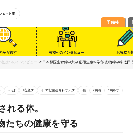
わかる本
予備校
問から探す
教授へのインタビュー
お役立ち
>
教授へのインタビュー
>
日本獣医生命科学大学 応用生命科学部 動物科学科 太田 
科
#代謝
#畜産学
#日本獣医生命科学大学
#脳
#栄養
#栄養学
される体。
物たちの健康を守る