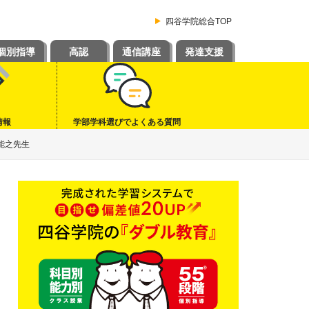
四谷学院総合TOP
個別指導
高認
通信講座
発達支援
情報
学部学科選びでよくある質問
能之先生