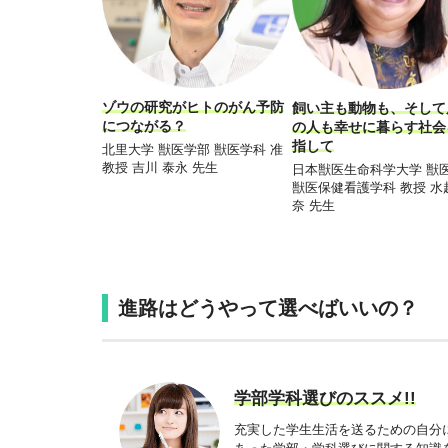
ゾウの研究がヒトのがん予防
飼い主も動物も、そして
につながる？
の人も幸せに暮らす社会
指して
北里大学 獣医学部 獣医学科 准
教授 吉川 泰永 先生
日本獣医生命科学大学 獣
獣医保健看護学科 教授 水
奈 先生
進路はどうやって選べばいいの？
学部学科選びのススメ!!
充実した学生生活を送るための自分