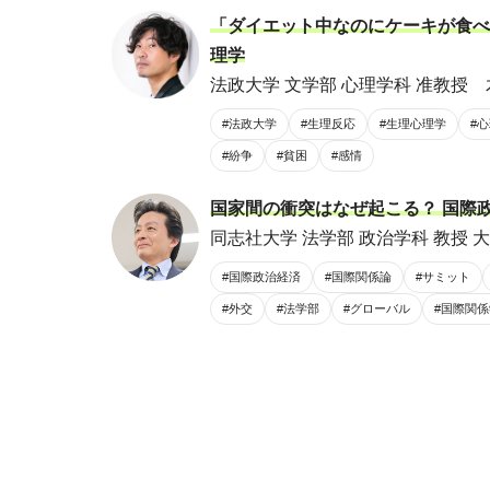
「ダイエット中なのにケーキが食べ
理学
法政大学 文学部 心理学科 准教授 
#法政大学
#生理反応
#生理心理学
#
#紛争
#貧困
#感情
国家間の衝突はなぜ起こる？ 国際
同志社大学 法学部 政治学科 教授 大
#国際政治経済
#国際関係論
#サミット
#外交
#法学部
#グローバル
#国際関係