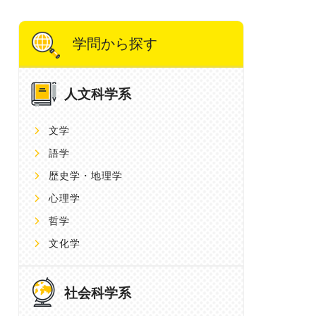
学問から探す
人文科学系
文学
語学
歴史学・地理学
心理学
哲学
文化学
社会科学系