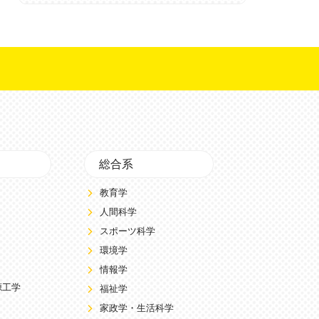
総合系
教育学
人間科学
スポーツ科学
環境学
情報学
源工学
福祉学
家政学・生活科学