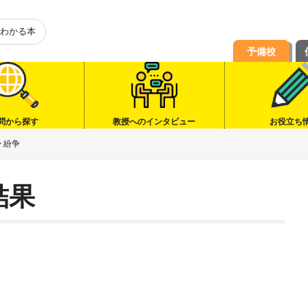
わかる本
予備校
問から探す
教授へのインタビュー
お役立ち
>
紛争
結果