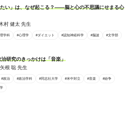
たい」は、なぜ起こる？――脳と心の不思議にせまる心
木村 健太 先生
心理学科
#心理学
#ダイエット
#認知神経科学
#脳波
#文学部
政治研究のきっかけは「音楽」
矢根 聡 先生
#政治
#政治学科
#同志社大学
#米中対立
#音楽
#紛争
学