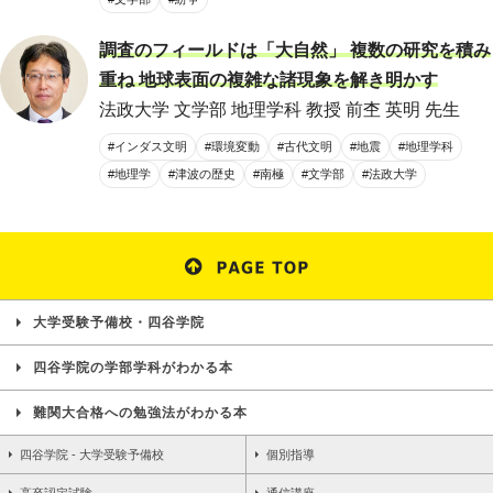
調査のフィールドは「大自然」 複数の研究を積み
重ね 地球表面の複雑な諸現象を解き明かす
法政大学 文学部 地理学科 教授 前杢 英明 先生
#インダス文明
#環境変動
#古代文明
#地震
#地理学科
#地理学
#津波の歴史
#南極
#文学部
#法政大学
大学受験予備校・四谷学院
四谷学院の学部学科がわかる本
難関大合格への勉強法がわかる本
四谷学院 - 大学受験予備校
個別指導