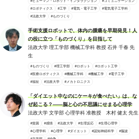
#ヒューマン・ロボット・インタラクション
#コミュニケーション
#ロボティクス
#工学
#電気・電子工学
#電気電子工学科
#法政大学
#ものづくり
手術支援ロボットで、体内の腫瘍を早期発見！人
の役に立つ「ものづくり」を目指して
法政大学 理工学部 機械工学科 教授 石井 千春 先
生
#ものづくり
#理工学部
#ロボット
#ロボット工学
#医療ロボティクス
#機械工学科
#機械工学
#電子工学
#福祉
#法政大学
#メカトロニクス
「ダイエット中なのにケーキが食べたい」は、な
ぜ起こる？――脳と心の不思議にせまる心理学
法政大学 文学部 心理学科 准教授 木村 健太 先生
#貧困
#感情
#法政大学
#生理反応
#生理心理学
#心理学科
#心理学
#ダイエット
#認知神経科学
#脳波
#文学部
#紛争