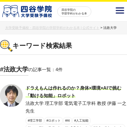
四谷学院の
学部学科がわかる本
大学受験予備校・四谷学院の学部学科がわかる本 | 公式サイト
>
法政大学
キーワード検索結果
#法政大学
の記事一覧：4件
ドラえもんは作れるのか？身体×環境×AIで挑む
「動ける知能」ロボット
法政大学 理工学部 電気電子工学科 教授 伊藤 一之
先生
#理工学部
#ロボット
#AI
#人工知能