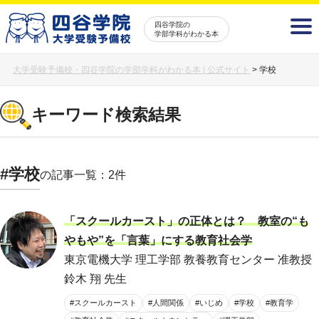
四谷学院の
学部学科がわかる本
大学受験予備校・四谷学院の学部学科がわかる本 | 公式サイト
>
学校
キーワード検索結果
#学校
の記事一覧：2件
「スクールカースト」の正体とは？ 教室の“も
やもや”を「言葉」にする教育社会学
東京電機大学 理工学部 教養教育センター 准教授
鈴木 翔 先生
#スクールカースト
#人間関係
#いじめ
#学校
#教育学