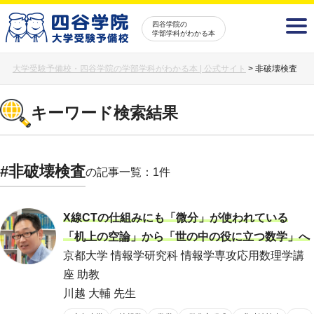
四谷学院の
学部学科がわかる本
大学受験予備校・四谷学院の学部学科がわかる本 | 公式サイト
>
非破壊検査
キーワード検索結果
#非破壊検査
の記事一覧：1件
X線CTの仕組みにも「微分」が使われている
「机上の空論」から「世の中の役に立つ数学」へ
京都大学 情報学研究科 情報学専攻応用数理学講
座 助教
川越 大輔 先生