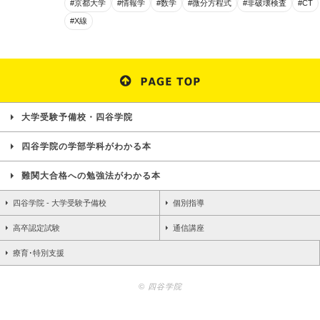
#京都大学
#情報学
#数学
#微分方程式
#非破壊検査
#CT
#X線
大学受験予備校・四谷学院
四谷学院の学部学科がわかる本
難関大合格への勉強法がわかる本
四谷学院 - 大学受験予備校
個別指導
高卒認定試験
通信講座
療育･特別支援
© 四谷学院