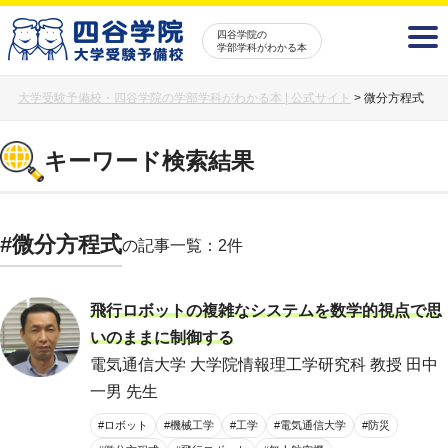
四谷学院の
学部学科がわかる本
大学受験予備校・四谷学院の学部学科がわかる本 | 公式サイト
>
微分方程式
キーワード検索結果
#微分方程式
の記事一覧：2件
飛行ロボットの複雑なシステムを数学的視点で思
いのままに制御する
電気通信大学 大学院情報理工学研究科 教授 田中
一男 先生
#ロボット
#機械工学
#工学
#電気通信大学
#防災