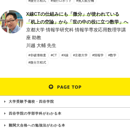
#微分方程式
#飛行ロボット
#無人航空機
X線CTの仕組みにも「微分」が使われている
「机上の空論」から「世の中の役に立つ数学」へ
京都大学 情報学研究科 情報学専攻応用数理学講
座 助教
川越 大輔 先生
#非破壊検査
#CT
#X線
#京都大学
#情報学
#数学
#微分方程式
大学受験予備校・四谷学院
四谷学院の学部学科がわかる本
難関大合格への勉強法がわかる本