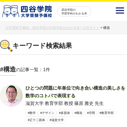
四谷学院の
学部学科がわかる本
大学受験予備校・四谷学院の学部学科がわかる本 | 公式サイト
>
構造
キーワード検索結果
#構造
の記事一覧：1件
ひとつの問題に年単位で向き合い構造の美しさを
数学のコトバで表現する
滋賀大学 教育学部 教授 篠原 雅史 先生
#数学
#デザイン
#多面体
#構造
#空間
#教育学部
#正十二面体
#滋賀大学