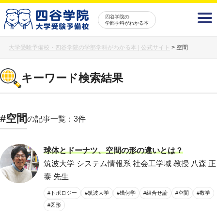
四谷学院の
学部学科がわかる本
大学受験予備校・四谷学院の学部学科がわかる本 | 公式サイト
>
空間
キーワード検索結果
#空間
の記事一覧：3件
球体とドーナツ、空間の形の違いとは？
筑波大学 システム情報系 社会工学域 教授 八森 正
泰 先生
#トポロジー
#筑波大学
#幾何学
#組合せ論
#空間
#数学
#図形