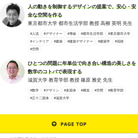
人の動きを制御するデザインの提案で、安心・安
全な空間を作る
東京都市大学 都市生活学部 教授 高柳 英明 先生
#人流
#デザイナー
#導線
#都市生活学部
#東京都市大学
#インテリア
#建築
#建築デザイナー
#建築学
#混雑
#空間
ひとつの問題に年単位で向き合い構造の美しさを
数学のコトバで表現する
滋賀大学 教育学部 教授 篠原 雅史 先生
#数学
#デザイン
#多面体
#構造
#空間
#教育学部
#正十二面体
#滋賀大学