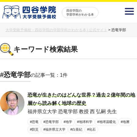
四谷学院の
学部学科がわかる本
大学受験予備校・四谷学院の学部学科がわかる本 | 公式サイト
>
恐竜学部
キーワード検索結果
#恐竜学部
の記事一覧：1件
恐竜が生きたのはどんな世界？過去２億年間の地
層から読み解く地球の歴史
福井県立大学 恐竜学部 教授 西 弘嗣 先生
#恐竜
#恐竜学部
#地学
#地球科学
#地球温暖化
#地層
#防災
#福井県立大学
#白亜紀
#化石