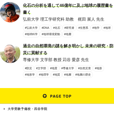
化石の分析を通して46億年に及ぶ地球の履歴書を
書く
弘前大学 理工学研究科 助教 梶田 展人 先生
#弘前大学
#DNA
#化石
#研究者
#生態系
#地学
#地球
#地球科学
#地球環境変動
#地層
過去の自然環境の謎を解き明かし 未来の研究・防
災に貢献する
専修大学 文学部 教授 苅谷 愛彦 先生
#防災
#文学部
#地震
#専修大学
#自然災害
#地形
#地形学
#地理学
#地質
#地層
#地層の歴史
大学受験予備校・四谷学院