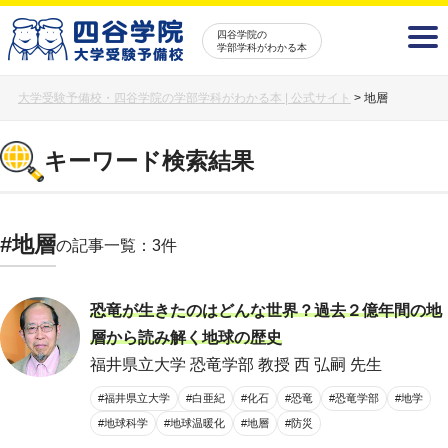
四谷学院の
学部学科がわかる本
大学受験予備校・四谷学院の学部学科がわかる本 | 公式サイト
>
地層
キーワード検索結果
#地層
の記事一覧：3件
恐竜が生きたのはどんな世界？過去２億年間の地
層から読み解く地球の歴史
福井県立大学 恐竜学部 教授 西 弘嗣 先生
#福井県立大学
#白亜紀
#化石
#恐竜
#恐竜学部
#地学
#地球科学
#地球温暖化
#地層
#防災