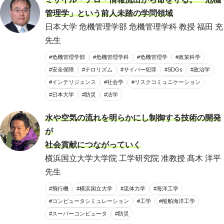
管理学」という前人未踏の学問領域
日本大学 危機管理学部 危機管理学科 教授 福田 充
先生
#危機管理学部
#危機管理学科
#危機管理学
#政策科学
#安全保障
#テロリズム
#サイバー犯罪
#SDGs
#政治学
#インテリジェンス
#社会学
#リスクコミュニケーション
#日本大学
#防災
#法学
水や空気の流れを明らかにし制御する技術の開発
が
社会貢献につながっていく
横浜国立大学大学院 工学研究院 准教授 髙木 洋平
先生
#飛行機
#横浜国立大学
#流体力学
#海洋工学
#コンピュータシミュレーション
#工学
#船舶海洋工学
#スーパーコンピュータ
#防災