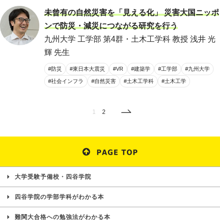
未曾有の自然災害を「見える化」 災害大国ニッポ
ンで防災・減災につながる研究を行う
九州大学 工学部 第4群・土木工学科 教授 浅井 光
輝 先生
#防災
#東日本大震災
#VR
#建築学
#工学部
#九州大学
#社会インフラ
#自然災害
#土木工学科
#土木工学
1
2
大学受験予備校・四谷学院
四谷学院の学部学科がわかる本
難関大合格への勉強法がわかる本