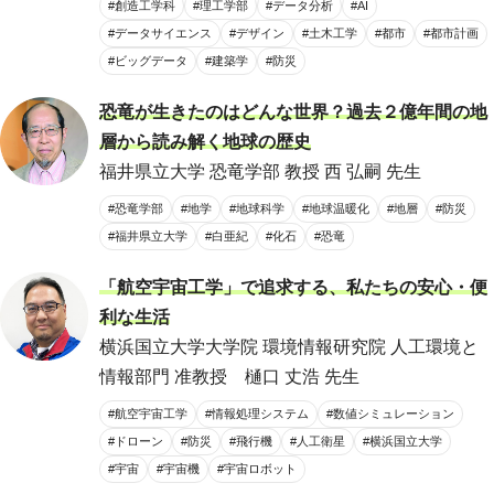
#創造工学科
#理工学部
#データ分析
#AI
#データサイエンス
#デザイン
#土木工学
#都市
#都市計画
#ビッグデータ
#建築学
#防災
恐竜が生きたのはどんな世界？過去２億年間の地
層から読み解く地球の歴史
福井県立大学 恐竜学部 教授 西 弘嗣 先生
#恐竜学部
#地学
#地球科学
#地球温暖化
#地層
#防災
#福井県立大学
#白亜紀
#化石
#恐竜
「航空宇宙工学」で追求する、私たちの安心・便
利な生活
横浜国立大学大学院 環境情報研究院 人工環境と
情報部門 准教授 樋口 丈浩 先生
#航空宇宙工学
#情報処理システム
#数値シミュレーション
#ドローン
#防災
#飛行機
#人工衛星
#横浜国立大学
#宇宙
#宇宙機
#宇宙ロボット