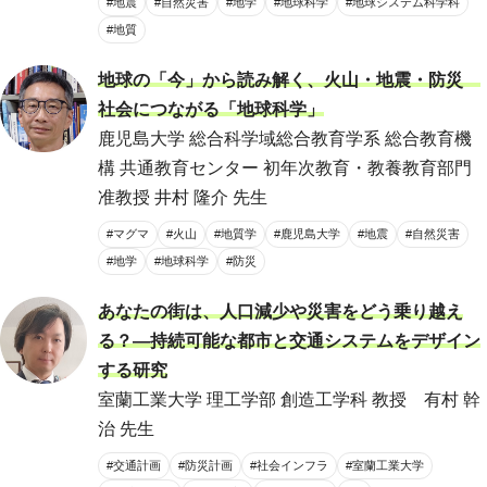
#地震
#自然災害
#地学
#地球科学
#地球システム科学科
#地質
地球の「今」から読み解く、火山・地震・防災
社会につながる「地球科学」
鹿児島大学 総合科学域総合教育学系 総合教育機
構 共通教育センター 初年次教育・教養教育部門
准教授 井村 隆介 先生
#マグマ
#火山
#地質学
#鹿児島大学
#地震
#自然災害
#地学
#地球科学
#防災
あなたの街は、人口減少や災害をどう乗り越え
る？―持続可能な都市と交通システムをデザイン
する研究
室蘭工業大学 理工学部 創造工学科 教授 有村 幹
治 先生
#交通計画
#防災計画
#社会インフラ
#室蘭工業大学