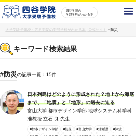
四谷学院の
学部学科がわかる本
大学受験予備校・四谷学院の学部学科がわかる本 | 公式サイト
>
防災
キーワード検索結果
#防災
の記事一覧：15件
日本列島はどのように形成された？地上から海底
まで、「地震」と「地形」の過去に迫る
富山大学 都市デザイン学部 地球システム科学科
准教授 立石 良 先生
#都市デザイン学部
#防災
#富山大学
#活断層
#津波