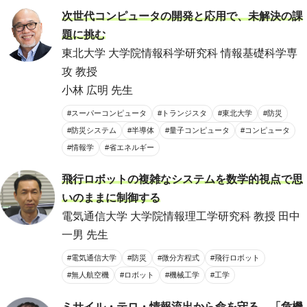
次世代コンピュータの開発と応用で、未解決の課
題に挑む
東北大学 大学院情報科学研究科 情報基礎科学専
攻 教授
小林 広明 先生
#スーパーコンピュータ
#トランジスタ
#東北大学
#防災
#防災システム
#半導体
#量子コンピュータ
#コンピュータ
#情報学
#省エネルギー
飛行ロボットの複雑なシステムを数学的視点で思
いのままに制御する
電気通信大学 大学院情報理工学研究科 教授 田中
一男 先生
#電気通信大学
#防災
#微分方程式
#飛行ロボット
#無人航空機
#ロボット
#機械工学
#工学
ミサイル・テロ・情報流出から命を守る。「危機