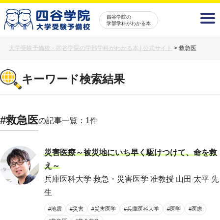
四谷学院の
学部学科がわかる本
大学受験予備校・四谷学院の学部学科がわかる本 | 公式サイト
>
救急医
キーワード検索結果
#救急医
の記事一覧：1件
災害医療～被災地にいち早く駆けつけて、命を救
え～
兵庫医科大学 救急・災害医学 准教授 山田 太平 先
生
#地震
#災害
#災害医学
#兵庫医科大学
#医学
#医療