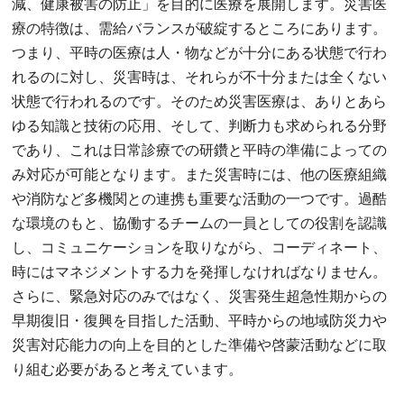
減、健康被害の防止」を目的に医療を展開します。災害医
療の特徴は、需給バランスが破綻するところにあります。
つまり、平時の医療は人・物などが十分にある状態で行わ
れるのに対し、災害時は、それらが不十分または全くない
状態で行われるのです。そのため災害医療は、ありとあら
ゆる知識と技術の応用、そして、判断力も求められる分野
であり、これは日常診療での研鑽と平時の準備によっての
み対応が可能となります。また災害時には、他の医療組織
や消防など多機関との連携も重要な活動の一つです。過酷
な環境のもと、協働するチームの一員としての役割を認識
し、コミュニケーションを取りながら、コーディネート、
時にはマネジメントする力を発揮しなければなりません。
さらに、緊急対応のみではなく、災害発生超急性期からの
早期復旧・復興を目指した活動、平時からの地域防災力や
災害対応能力の向上を目的とした準備や啓蒙活動などに取
り組む必要があると考えています。