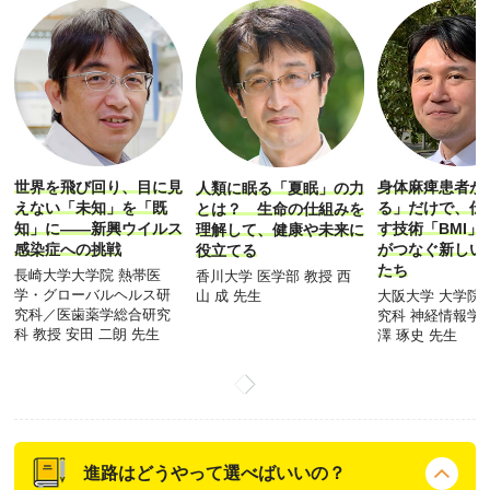
世界を飛び回り、目に見
身体麻痺患者が
人類に眠る「夏眠」の力
えない「未知」を「既
る」だけで、伝
とは？ 生命の仕組みを
知」に――新興ウイルス
す技術「BMI」
理解して、健康や未来に
感染症への挑戦
がつなぐ新しい
役立てる
たち
長崎大学大学院 熱帯医
香川大学 医学部 教授 西
学・グローバルヘルス研
山 成 先生
大阪大学 大学院
究科／医歯薬学総合研究
究科 神経情報学 
科 教授 安田 二朗 先生
澤 琢史 先生
進路はどうやって選べばいいの？