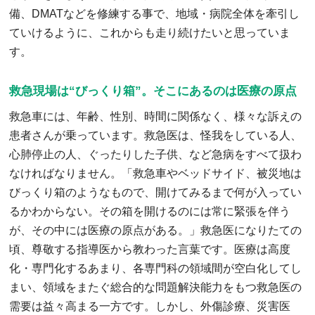
備、DMATなどを修練する事で、地域・病院全体を牽引し
ていけるように、これからも走り続けたいと思っていま
す。
救急現場は“びっくり箱”。そこにあるのは医療の原点
救急車には、年齢、性別、時間に関係なく、様々な訴えの
患者さんが乗っています。救急医は、怪我をしている人、
心肺停止の人、ぐったりした子供、など急病をすべて扱わ
なければなりません。「救急車やベッドサイド、被災地は
びっくり箱のようなもので、開けてみるまで何が入ってい
るかわからない。その箱を開けるのには常に緊張を伴う
が、その中には医療の原点がある。」救急医になりたての
頃、尊敬する指導医から教わった言葉です。医療は高度
化・専門化するあまり、各専門科の領域間が空白化してし
まい、領域をまたぐ総合的な問題解決能力をもつ救急医の
需要は益々高まる一方です。しかし、外傷診療、災害医