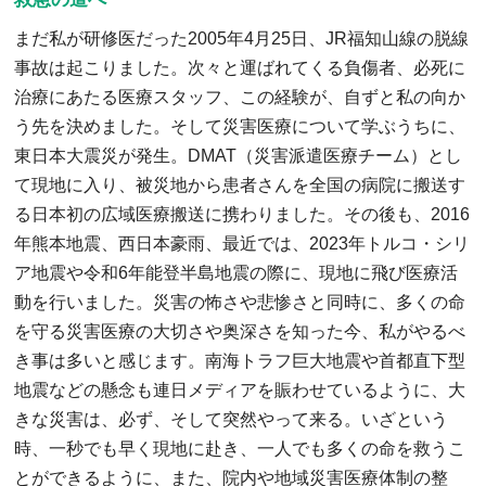
まだ私が研修医だった2005年4月25日、JR福知山線の脱線
事故は起こりました。次々と運ばれてくる負傷者、必死に
治療にあたる医療スタッフ、この経験が、自ずと私の向か
う先を決めました。そして災害医療について学ぶうちに、
東日本大震災が発生。DMAT（災害派遣医療チーム）とし
て現地に入り、被災地から患者さんを全国の病院に搬送す
る日本初の広域医療搬送に携わりました。その後も、2016
年熊本地震、西日本豪雨、最近では、2023年トルコ・シリ
ア地震や令和6年能登半島地震の際に、現地に飛び医療活
動を行いました。災害の怖さや悲惨さと同時に、多くの命
を守る災害医療の大切さや奥深さを知った今、私がやるべ
き事は多いと感じます。南海トラフ巨大地震や首都直下型
地震などの懸念も連日メディアを賑わせているように、大
きな災害は、必ず、そして突然やって来る。いざという
時、一秒でも早く現地に赴き、一人でも多くの命を救うこ
とができるように、また、院内や地域災害医療体制の整