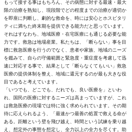
もって接する事はもちろん、その病態に対する最速・最大
限の治療を熟知し、現段階でどの程度までの治療が適切か
を即座に判断し、劇的な救命を、時には安心とホスピタリ
ティに満ちた終末期を提供できる能力だと思っています。
それはすなわち、地域医療・在宅医療にも通じる必要な能
力です。救急は地場産業。私たちは、「断らない」事を目
標に救急医療を行うのでなく、患者や家族、地域のニーズ
を鑑みて、自らの守備範囲と緊急度・重症度を考慮して迅
速に対応する事で、結果として「断らなくてもいい」救急
医療の提供体制を整え、地域に還元するのが最も大きな役
目であると考えています。
「いつでも、どこでも、だれでも、良い医療を」といわ
れ、国民の医療に対するニーズは高まっていますが、これ
は救急医療の現場では特に強く求められています。その期
待に応えられるよう、「最速かつ最善の処置で救える命が
ある。距離という壁を飛び越え、時間という試練を乗り越
え、想定外の事態を想定し、全力以上の全力を尽くす。助