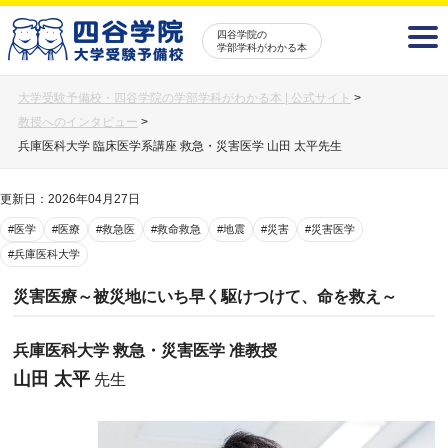
四谷学院の
学部学科がわかる本
大学受験予備校・四谷学院の学部学科がわかる本 | 公式サイト
>
教授へのインタビュー
>
兵庫医科大学 臨床医学系講座 救急・災害医学 山田 太平先生
更新日：2026年04月27日
#医学
#医療
#救急医
#救命救急
#地震
#災害
#災害医学
#兵庫医科大学
災害医療～被災地にいち早く駆けつけて、命を救え～
兵庫医科大学 救急・災害医学 准教授
山田 太平
先生