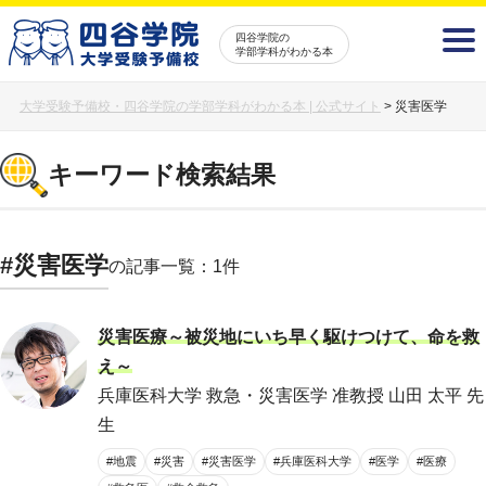
四谷学院の
学部学科がわかる本
大学受験予備校・四谷学院の学部学科がわかる本 | 公式サイト
>
災害医学
キーワード検索結果
#災害医学
の記事一覧：1件
災害医療～被災地にいち早く駆けつけて、命を救
え～
兵庫医科大学 救急・災害医学 准教授 山田 太平 先
生
#地震
#災害
#災害医学
#兵庫医科大学
#医学
#医療